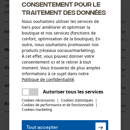
Consentement pour le
absorption optimale des bruits et grand confort de port
traitement des données
pendant des heures.
Nous souhaitons utiliser les services de
tiers pour améliorer et optimiser la
Informations sur le produit
boutique et nos services (fonctions de
confort, optimisation de la boutique). En
outre, nous souhaitons promouvoir nos
produits (réseaux sociaux/marketing).
Matériau & entretien
Détails du produit
À cet effet, vous pouvez donner votre
consentement ici et le retirer à tout
Type dactivité
moment. Vous trouverez de plus amples
Compatibilité
Matériau
Séjour dans un environnement bruyant, Protéger
informations à ce sujet dans notre
Politique de confidentialité
.
partager
Détails du rembourrage
Informations fabricant
Une erreur s'est produite. Veuillez
Compatible avec
coussinets pour oreilles
Autoriser tous les services
Groupe dâge
partager
essayer encore.
3M Deutschland GmbH
adulte
Cookies nécessaires
|
Cookies statistiques
|
Casques 3M PELTOR
Évaluations
(0)
Cookies de performance et de fonctionnalité
mail
|
Carl-Schurz-Str. 1
Cookies marketing
Matériau principal
41453 Neuss, Allemagne
Plastique
E-mail: innovation.de@3M.com
Nombre de pièces
0
Des questions ?
(0)
1 pcs
Site web: -
Recommander ce produit
Tout accepter