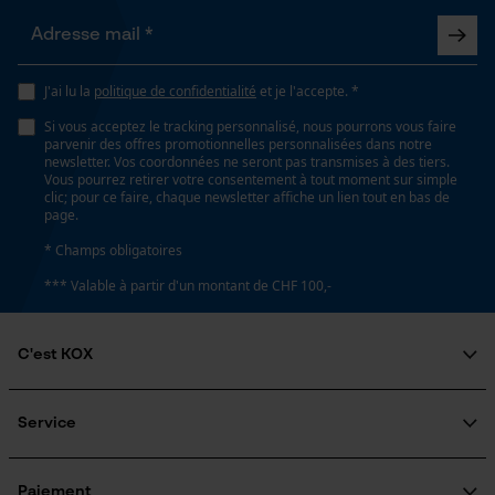
Propriété
Doux, Confortable, Réduction du bruit, Amortissant le
Loop54 Personalization
bruit
J'ai lu la
politique de confidentialité
et je l'accepte. *
Page d'accueil personnalisée
Si vous acceptez le tracking personnalisé, nous pourrons vous faire
Panier sauvegardé
Fonction de hachage
parvenir des offres promotionnelles personnalisées dans notre
Non
newsletter. Vos coordonnées ne seront pas transmises à des tiers.
Salutation personnelle
Vous pourrez retirer votre consentement à tout moment sur simple
Géo-IP et détection des
clic; pour ce faire, chaque newsletter affiche un lien tout en bas de
utilisateurs
page.
Inverseur de phase
Vidéos YouTube
* Champs obligatoires
Non
Google Maps
*** Valable à partir d'un montant de CHF 100,-
Prise de contact par chat
Coupe en biais
C'est KOX
Non
Qui sommes-nous?
Cookies marketing
Engagement social
Service
Rapport signal/bruit
Guide pratique
Questions fréquemment posées
28 SNR
KOX Harvester
Traitement des retours
Inscription à la newsletter
Paiement