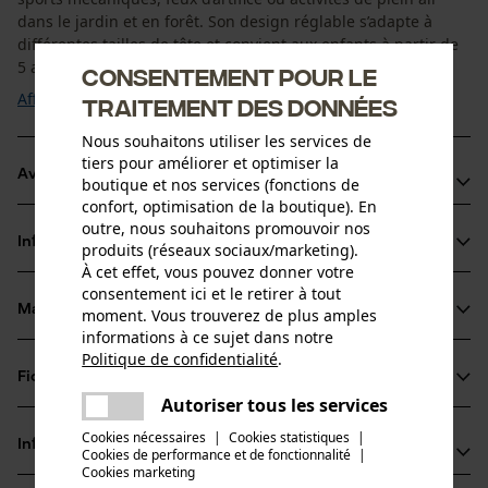
dans le jardin et en forêt. Son design réglable s’adapte à
différentes tailles de tête et convient aux enfants à partir de
5 ans. ...
Consentement pour le
Afficher plus
traitement des données
Nous souhaitons utiliser les services de
tiers pour améliorer et optimiser la
Avantages du produit
boutique et nos services (fonctions de
confort, optimisation de la boutique). En
• Suspension à deux points pour un maintien sûr et une pression
outre, nous souhaitons promouvoir nos
uniforme
Informations sur le produit
produits (réseaux sociaux/marketing).
• Ajustement réglable – accompagne la croissance de l’enfant
À cet effet, vous pouvez donner votre
• Profil plat – bien adapté aux petites tailles de tête
consentement ici et le retirer à tout
Matériau & entretien
moment. Vous trouverez de plus amples
Détails du produit
informations à ce sujet dans notre
Politique de confidentialité
.
Type dactivité
partager
Fiches techniques
Matériau
Séjour dans un environnement bruyant, Protéger
Une erreur s'est produite. Veuillez
Autoriser tous les services
partager
Fiche de données de sécurité du produit (PDF)
essayer encore.
Cookies nécessaires
|
Cookies statistiques
|
Détails de la doublure
Informations fabricant
Cookies de performance et de fonctionnalité
mail
|
Rembourrage doux
Groupe dâge
Cookies marketing