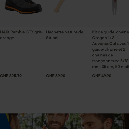
ID de session
Saison
Sauvegarder les préférences
Articles pour toute l'année
pour traitement des données
Econda Tag Manager
HAIX Ramble GTX gris-
Hachette Nature de
Kit de guide-chaîne
Contenu de la livraison
orange
Stubai
Oregon 1+2
1x capsule de protection auditive 3M avec serre-tête
AdvanceCut avec 1
Peltor Kid vert fluo
Cookies statistiques
guide-chaîne et 2
chaînes de
tronçonneuse 3/8",
mm, 35 cm, 50 mail
Optique/motif
bicolore
CHF 325.79
CHF 39.90
CHF 49.90
Econda Analytics
Mouseflow Web Analytics Tool
Volume
2253.5 cm³
Fact-Finder Tracking
Cookies de performance et de
Spécifications techniques