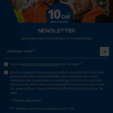
fonctionnalité
Lubrification automatique de la chaîne
Non
Loop54 Personalization
Newsletter
Valeur disolation
Page d'accueil personnalisée
27 dB
Abonnez-vous maintenant à la newsletter
Panier sauvegardé
Salutation personnelle
Propriété
Géo-IP et détection des
Rembourrage doux, Confortable, rembourré,
utilisateurs
J'ai lu la
politique de confidentialité
et je l'accepte. *
adaptable, Protecteur, Ajustement réglable,
Vidéos YouTube
confortable
Si vous acceptez le tracking personnalisé, nous pourrons vous faire
parvenir des offres promotionnelles personnalisées dans notre
Google Maps
newsletter. Vos coordonnées ne seront pas transmises à des tiers.
Vous pourrez retirer votre consentement à tout moment sur simple
Prise de contact par chat
clic; pour ce faire, chaque newsletter affiche un lien tout en bas de
Fonction de hachage
page.
Non
* Champs obligatoires
Cookies marketing
*** Valable à partir d'un montant de CHF 100,-
Inverseur de phase