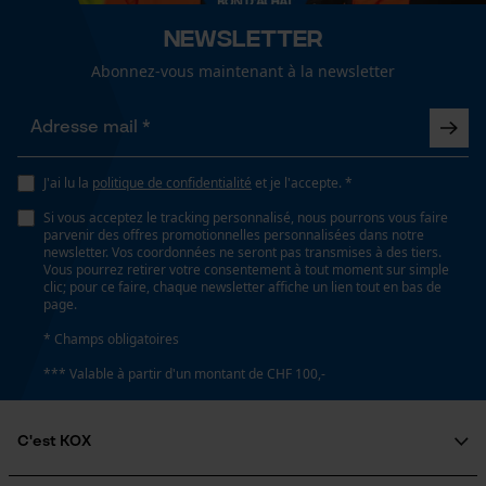
Lubrification automatique de la chaîne
Newsletter
Non
Abonnez-vous maintenant à la newsletter
Loop54 Personalization
Page d'accueil personnalisée
Propriété
Panier sauvegardé
Respectueux de l'environnement, productig,
Neutralisant
J'ai lu la
politique de confidentialité
et je l'accepte. *
Salutation personnelle
Géo-IP et détection des
Si vous acceptez le tracking personnalisé, nous pourrons vous faire
utilisateurs
parvenir des offres promotionnelles personnalisées dans notre
newsletter. Vos coordonnées ne seront pas transmises à des tiers.
Capacité de remplissage
Vidéos YouTube
Vous pourrez retirer votre consentement à tout moment sur simple
250 ml
clic; pour ce faire, chaque newsletter affiche un lien tout en bas de
Google Maps
page.
Prise de contact par chat
* Champs obligatoires
Fonction de hachage
*** Valable à partir d'un montant de CHF 100,-
Non
Cookies marketing
C'est KOX
Inverseur de phase
Non