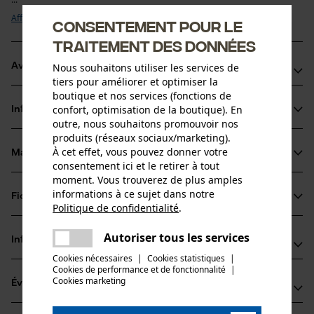
Afficher plus
Consentement pour le
traitement des données
Avantages du produit
Nous souhaitons utiliser les services de
tiers pour améliorer et optimiser la
boutique et nos services (fonctions de
Maintient la technicité du Gore-Tex, Sympatex, Schoeller, etc.
confort, optimisation de la boutique). En
Informations sur le produit
Concentré très économique
outre, nous souhaitons promouvoir nos
Lessive écologique pour textiles à membrane respirante
produits (réseaux sociaux/marketing).
À cet effet, vous pouvez donner votre
Matériau & entretien
Détails du produit
consentement ici et le retirer à tout
moment. Vous trouverez de plus amples
Type dactivité
informations à ce sujet dans notre
Fiches techniques
Matériau
Neutraliser les odeurs, Entretenir, Lavage
Politique de confidentialité
.
partager
Fiches techniques de sécurité (PDF)
Une erreur s'est produite. Veuillez
Matériau principal
Autoriser tous les services
Informations fabricant
partager
essayer encore.
Agents de surface
Groupe dâge
Cookies nécessaires
|
Cookies statistiques
|
Cookies de performance et de fonctionnalité
mail
|
Schweizer-Effax GmbH
adulte
Cookies marketing
Évaluations
(0)
Westring 24
Matériau remarque
48356 Nordwalde, Allemagne