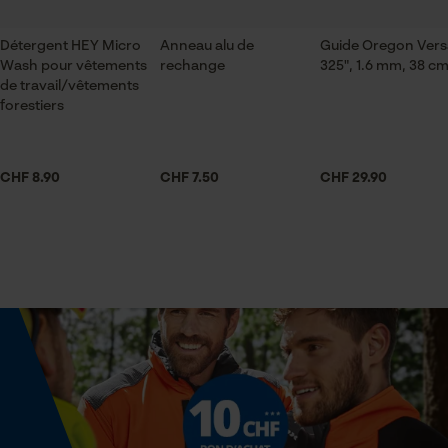
Sauvegarder les préférences
pour traitement des données
Détergent HEY Micro
Anneau alu de
Guide Oregon Ver
Contenu de la livraison
Econda Tag Manager
Wash pour vêtements
rechange
325", 1.6 mm, 38 c
1x HEY Tex Wash
de travail/vêtements
forestiers
Cookies statistiques
Volume
0 cm³
CHF 8.90
CHF 7.50
CHF 29.90
Titulaire de lhomologation
Econda Analytics
Schweizer-Effax GmbH
Mouseflow Web Analytics Tool
Fact-Finder Tracking
Spécifications techniques
État de lunité
Cookies de performance et de
Liquide
fonctionnalité