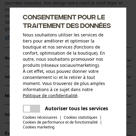
journées chaudes. Son design extra court le rend léger et
confortable, tandis que la partie avant en tissu Vectran
extrêmement résistant assure une excellente résistance à
Consentement pour le
l’abrasion. L’arrière est fabriqué en tissu extensible 4-ways,
traitement des données
garantissant confort et ...
Nous souhaitons utiliser les services de
Afficher plus
tiers pour améliorer et optimiser la
boutique et nos services (fonctions de
confort, optimisation de la boutique). En
Avantages du produit
outre, nous souhaitons promouvoir nos
produits (réseaux sociaux/marketing).
À cet effet, vous pouvez donner votre
Léger, aéré et durable à la fois
consentement ici et le retirer à tout
Informations sur le produit
Partie avant en tissu Vectran pour une résistance maximale
moment. Vous trouverez de plus amples
à l’abrasion
informations à ce sujet dans notre
Politique de confidentialité
.
Panneaux extensibles 4-ways à l’arrière pour un confort
Matériau & entretien
partager
Détails du produit
optimal
Une erreur s'est produite. Veuillez
Autoriser tous les services
partager
Type dactivité
essayer encore.
Informations fabricant
Cookies nécessaires
|
Cookies statistiques
|
Matériau
Travailler
Cookies de performance et de fonctionnalité
mail
|
Cookies marketing
PSS Pfeiffer Sicherheitssysteme GmbH
Type de matériau
Évaluations
(0)
Albstraße 10