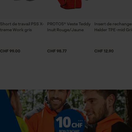
ID de session
Sauvegarder les préférences
Secteur
pour traitement des données
logistique et transports, En plein air, jardinage et
Econda Tag Manager
aménagement paysager, artisanat, industrie,
Short de travail PSS X-
PROTOS® Veste Teddy
Insert de rechange
treme Work gris
agriculture
Inuit Rouge/Jaune
Halder TPE-mid Gri
Cookies statistiques
CHF 99.00
Sexe
CHF 98.77
CHF 12.90
unisexe
Saison
Econda Analytics
Printemps/été
Mouseflow Web Analytics Tool
Fact-Finder Tracking
Optique/motif
bicolore
Cookies de performance et de
fonctionnalité