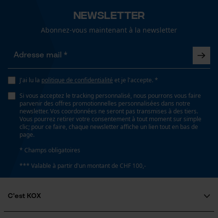
Type de poche
Newsletter
poche pour métre pliant, poches avant
Abonnez-vous maintenant à la newsletter
Loop54 Personalization
Confort
léger, extensible, aéré
Page d'accueil personnalisée
Panier sauvegardé
J'ai lu la
politique de confidentialité
et je l'accepte. *
Salutation personnelle
Conditions météorologiques
Si vous acceptez le tracking personnalisé, nous pourrons vous faire
parvenir des offres promotionnelles personnalisées dans notre
ensoleilé et chaud, chaud et sec
Géo-IP et détection des
newsletter. Vos coordonnées ne seront pas transmises à des tiers.
utilisateurs
Vous pourrez retirer votre consentement à tout moment sur simple
clic; pour ce faire, chaque newsletter affiche un lien tout en bas de
Vidéos YouTube
page.
Google Maps
Dimensions et taille
* Champs obligatoires
Prise de contact par chat
Longueur du pantalon
*** Valable à partir d'un montant de CHF 100,-
court
C'est KOX
Cookies marketing
Spécifications techniques
Qui sommes-nous?