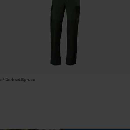
Sauvegarder les préférences pour
Ajustement
traitement des données
Ergonomic Fit
Econda Tag Manager
Confort
Cookies statistiques
e,
léger
t
Econda Analytics
e / Darkest Spruce
Mouseflow Web Analytics Tool
Conditions météorologiques
Fact-Finder Tracking
temps modéré
Cookies de performance et de
fonctionnalité