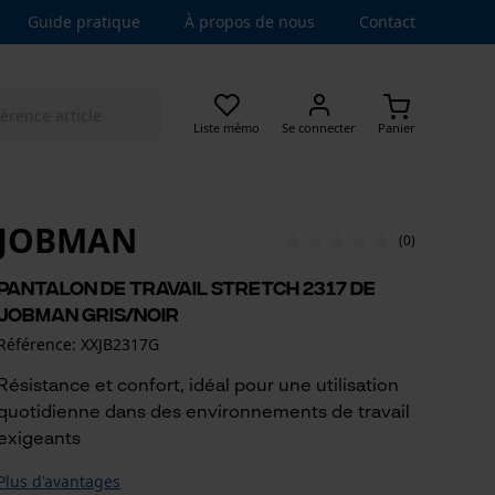
Guide pratique
À propos de nous
Contact
Liste mémo
Se connecter
Panier
JOBMAN
(0)
Pantalon de travail stretch 2317 de
Jobman gris/noir
Référence: XXJB2317G
Résistance et confort, idéal pour une utilisation
quotidienne dans des environnements de travail
exigeants
Plus d'avantages