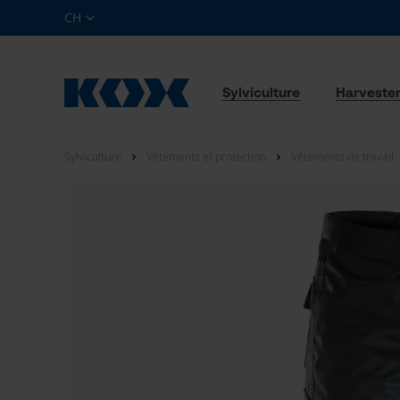
CH
Sylviculture
Harveste
Sylviculture
Vêtements et protection
Vêtements de travail