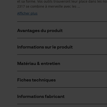
et sa forme. Vos outils trouveront leur place dans les 
2317 se combine à merveille avec les ...
Afficher plus
Avantages du produit
Les pantalons peuvent être rallongés grâce au rever
Informations sur le produit
Fabriqué dans des matières faciles à entretenir
Matériau & entretien
Détails du produit
Type dactivité
Fiches techniques
Pêcher, Travailler, Randonnée, Camper, Chasser
Matériau
Fiche de données de sécurité du produit (PDF)
Type de matériau
Informations fabricant
Tissu synthétique, Mélange poly-coton
Nombre de pièces
1 pcs