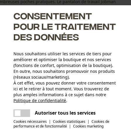
nombreuses poches pratiques. Le pantalon de travail Jobman
Consentement
pour le traitement
des données
s de 5 cm
Nous souhaitons utiliser les services de tiers pour
améliorer et optimiser la boutique et nos services
(fonctions de confort, optimisation de la boutique).
En outre, nous souhaitons promouvoir nos produits
(réseaux sociaux/marketing).
À cet effet, vous pouvez donner votre consentement
ici et le retirer à tout moment. Vous trouverez de
Groupe dâge
plus amples informations à ce sujet dans notre
adulte
Politique de confidentialité
partager
.
Une erreur s'est produite. Veuillez essayer
encore.
mail
Autoriser tous les services
Matériau principal
Tissu mixte
Nombre de poches
Cookies nécessaires
|
Cookies statistiques
|
Cookies de
performance et de fonctionnalité
|
Cookies marketing
6 pcs