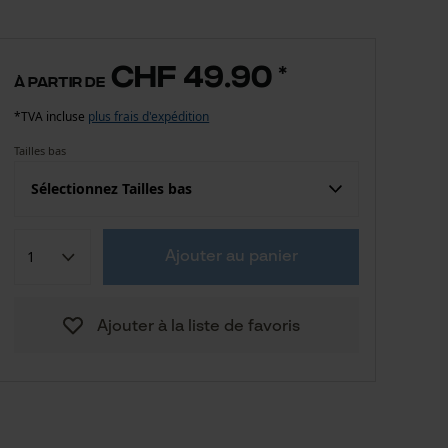
CHF 49.90
*
à partir de
*TVA incluse
plus frais d'expédition
Tailles bas
Sélectionnez Tailles bas
Confection (UE)
Taille fabricant
Ajouter au panier
CHF 49.90
42
Ajouter à la liste de favoris
CHF 49.90
44
CHF 49.90
46
CHF 49.90
48