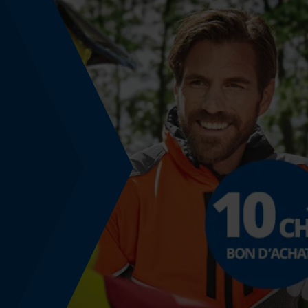
Hauteur des passants de ceinture
6 cm
Hauteur de taille
taille normale
Spécifications techniques
Lubrification automatique de la chaîne
Non
Fonction de hachage
Non