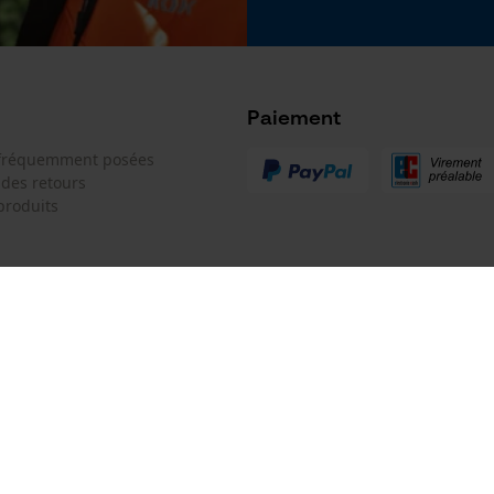
Tension de chaîne sans outil
Google Global Site Tag
Non
Microsoft Advertising Universal Event
Tracking
Survicate
Paiement
 fréquemment posées
 des retours
produits
Batterie incluse
Batterie/piles non incluses
 de contact
Oregon Tool GmbH
e de commande
KOX - Pour les Pros du Bois et de 
Motoculture
Siège social:
 contrat
Lise-Meitner-Str. 4
70736 Fellbach