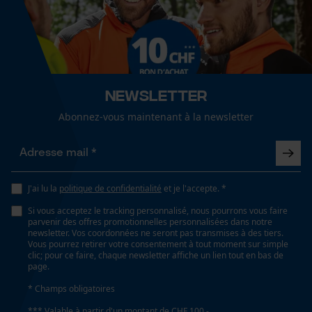
Sexe
Cookies de performance et de
unisexe
fonctionnalité
Saison
Articles pour toute l'année
Newsletter
Loop54 Personalization
Abonnez-vous maintenant à la newsletter
Page d'accueil personnalisée
Optique/motif
Panier sauvegardé
couleur unie
Salutation personnelle
Géo-IP et détection des
J'ai lu la
politique de confidentialité
et je l'accepte. *
utilisateurs
Ajustement
Si vous acceptez le tracking personnalisé, nous pourrons vous faire
Vidéos YouTube
Regular Fit
parvenir des offres promotionnelles personnalisées dans notre
newsletter. Vos coordonnées ne seront pas transmises à des tiers.
Google Maps
Vous pourrez retirer votre consentement à tout moment sur simple
clic; pour ce faire, chaque newsletter affiche un lien tout en bas de
Prise de contact par chat
Visibilité
page.
impressions réfléchissantes
* Champs obligatoires
*** Valable à partir d'un montant de CHF 100,-