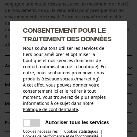
conjugue une haute résistance avec un maximum de liberté
de mouvement, ce qui le rend idéal pour presque tous les
environnements de travail. Grâce à sa matière extensible
dans les 4 directions, ce pantalon épouse tous les
Consentement pour le
mouvements, tandis que les genoux préformés et le gousset
à l'entrejambe offrent encore plus de confort. Les ...
traitement des données
Afficher plus
Nous souhaitons utiliser les services de
tiers pour améliorer et optimiser la
boutique et nos services (fonctions de
confort, optimisation de la boutique). En
Avantages du produit
outre, nous souhaitons promouvoir nos
produits (réseaux sociaux/marketing).
Pantalon de travail extensible dans les 4 directions pour un
À cet effet, vous pouvez donner votre
Informations sur le produit
maximum de liberté de mouvement
consentement ici et le retirer à tout
Genoux et ourlets renforcés pour une longue durée de vie
moment. Vous trouverez de plus amples
informations à ce sujet dans notre
Système de poches HH Connect™ pour un réglage
Matériau & entretien
Détails du produit
Politique de confidentialité
.
personnalisé
partager
Une erreur s'est produite. Veuillez
Type dactivité
Autoriser tous les services
Fiches techniques
partager
essayer encore.
Matériau
Travailler
Cookies nécessaires
|
Cookies statistiques
|
Fiche de données de sécurité du produit (PDF)
Cookies de performance et de fonctionnalité
mail
|