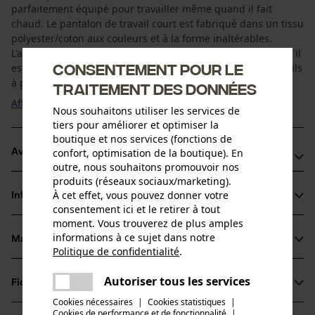
parfaitement équipé pour travailler même quand il fait
chaud. Le pantalon de travail court est fabriqué dans un tissu
polyester/coton aux couleurs et à la forme inaltérables.
L'avantage : il conserve sa forme et sa couleur même lorsqu'il
Consentement pour le
est porté et lavé fréquemment. Vous pouvez ranger vos outils
à portée de main dans ...
traitement des données
Afficher plus
Nous souhaitons utiliser les services de
tiers pour améliorer et optimiser la
boutique et nos services (fonctions de
confort, optimisation de la boutique). En
Avantages du produit
outre, nous souhaitons promouvoir nos
produits (réseaux sociaux/marketing).
Pantalon de travail pratique quand il fait chaud
À cet effet, vous pouvez donner votre
Informations sur le produit
Poches pour transporter des outils en toute sécurité
consentement ici et le retirer à tout
moment. Vous trouverez de plus amples
informations à ce sujet dans notre
Matériau & entretien
Détails du produit
Politique de confidentialité
.
partager
Une erreur s'est produite. Veuillez
Type dactivité
Autoriser tous les services
Fiches techniques
partager
essayer encore.
Matériau
Pêcher, Travailler, Randonnée, Camper
Cookies nécessaires
|
Cookies statistiques
|
Fiche de données de sécurité du produit (PDF)
Cookies de performance et de fonctionnalité
mail
|