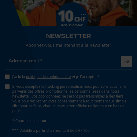
Cookies de performance et de
fonctionnalité
Sexe
unisexe
Newsletter
Loop54 Personalization
Abonnez-vous maintenant à la newsletter
Saison
Page d'accueil personnalisée
Printemps/été
Panier sauvegardé
Salutation personnelle
Optique/motif
J'ai lu la
politique de confidentialité
et je l'accepte. *
Géo-IP et détection des
bicolore
utilisateurs
Si vous acceptez le tracking personnalisé, nous pourrons vous faire
parvenir des offres promotionnelles personnalisées dans notre
Vidéos YouTube
newsletter. Vos coordonnées ne seront pas transmises à des tiers.
Vous pourrez retirer votre consentement à tout moment sur simple
Ajustement
Google Maps
clic; pour ce faire, chaque newsletter affiche un lien tout en bas de
Relaxed Fit
page.
Prise de contact par chat
* Champs obligatoires
Type de poche
*** Valable à partir d'un montant de CHF 100,-
poches arrière, poche à rabat, poche sur la jambe,