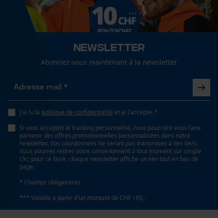
artisanat, agriculture
Cookies de performance et de
fonctionnalité
Finition du col
Newsletter
ceinture classique
Abonnez-vous maintenant à la newsletter
Loop54 Personalization
Page d'accueil personnalisée
Sexe
unisexe
Panier sauvegardé
J'ai lu la
politique de confidentialité
et je l'accepte. *
Salutation personnelle
Géo-IP et détection des
Si vous acceptez le tracking personnalisé, nous pourrons vous faire
Saison
utilisateurs
parvenir des offres promotionnelles personnalisées dans notre
Articles pour toute l'année
newsletter. Vos coordonnées ne seront pas transmises à des tiers.
Vidéos YouTube
Vous pourrez retirer votre consentement à tout moment sur simple
clic; pour ce faire, chaque newsletter affiche un lien tout en bas de
Google Maps
page.
Optique/motif
Prise de contact par chat
* Champs obligatoires
tricolore, réfléchissant
*** Valable à partir d'un montant de CHF 100,-