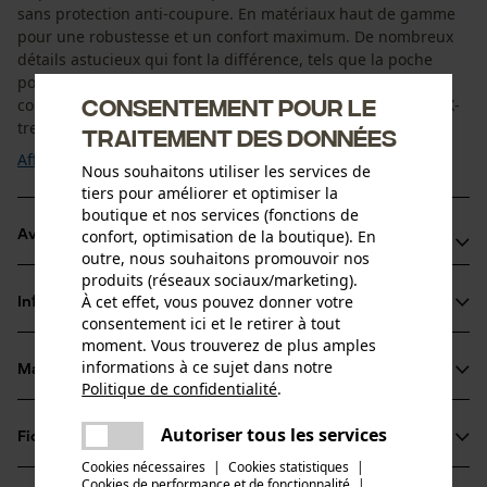
sans protection anti-coupure. En matériaux haut de gamme
pour une robustesse et un confort maximum. De nombreux
détails astucieux qui font la différence, tels que la poche
pour mètre ou encore le crochet à chaussures robuste,
Consentement pour le
complètent le pantalon de travail PSS. Sans compromis, le X-
treme Vectran Work répond aux exigences ...
traitement des données
Afficher plus
Nous souhaitons utiliser les services de
tiers pour améliorer et optimiser la
boutique et nos services (fonctions de
confort, optimisation de la boutique). En
Avantages du produit
outre, nous souhaitons promouvoir nos
produits (réseaux sociaux/marketing).
Pantalon de travail PSS très robuste
À cet effet, vous pouvez donner votre
Informations sur le produit
Grâce au tissu Vectran, se trouvant à l'avant des jambes, le
consentement ici et le retirer à tout
pantalon est très résistant à la déchirure, malgré un poids
moment. Vous trouverez de plus amples
informations à ce sujet dans notre
minime
Matériau & entretien
Détails du produit
Politique de confidentialité
.
Très résistant à l'abrasion et particulièrement résistant aux
partager
fluctuations de température
Une erreur s'est produite. Veuillez
Type dactivité
Autoriser tous les services
Fiches techniques
partager
essayer encore.
Matériau
Pêcher, Travailler, Randonnée, Camper, Chasser
Cookies nécessaires
|
Cookies statistiques
|
Fiche de données de sécurité du produit (PDF)
Cookies de performance et de fonctionnalité
mail
|