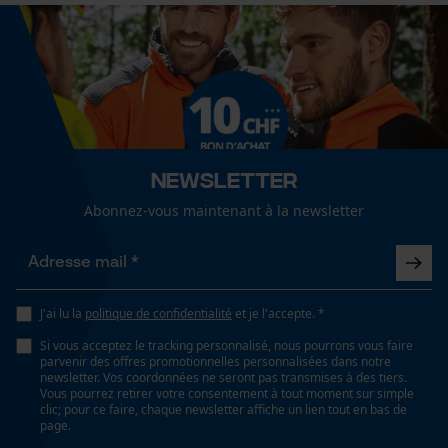
Sexe
Cookies de performance et de
unisexe
fonctionnalité
Recommandations dentretien
Suivre les instructions d'entretien sur l'étiquette.
Saison
Articles pour toute l'année
Newsletter
Loop54 Personalization
Page d'accueil personnalisée
Abonnez-vous maintenant à la newsletter
Optique/motif
Panier sauvegardé
couleur unie
Salutation personnelle
Géo-IP et détection des
J'ai lu la
politique de confidentialité
et je l'accepte. *
utilisateurs
Ajustement
Si vous acceptez le tracking personnalisé, nous pourrons vous faire
Vidéos YouTube
Regular Fit
parvenir des offres promotionnelles personnalisées dans notre
newsletter. Vos coordonnées ne seront pas transmises à des tiers.
Google Maps
Vous pourrez retirer votre consentement à tout moment sur simple
clic; pour ce faire, chaque newsletter affiche un lien tout en bas de
Prise de contact par chat
Visibilité
page.
impressions réfléchissantes