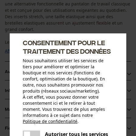
une alternative fonctionnelle au pantalon de travail classique
et est conçue pour des utilisations exigeantes au quotidien.
Des inserts stretch, une taille elastique ainsi que des
bretelles elastiques assurent un ajustement flexible et un
grand confort.
Consentement pour le
Les genoux articules et un gousset a l entrejambe ...
traitement des données
Afficher plus
Nous souhaitons utiliser les services de
tiers pour améliorer et optimiser la
boutique et nos services (fonctions de
Avantages du produit
confort, optimisation de la boutique). En
outre, nous souhaitons promouvoir nos
Salopette de travail avec bretelles elastiques et taille
produits (réseaux sociaux/marketing).
Informations sur le produit
elastique
À cet effet, vous pouvez donner votre
Inserts stretch et gousset pour une grande liberte de
consentement ici et le retirer à tout
moment. Vous trouverez de plus amples
mouvement
Matériau & entretien
Détails du produit
informations à ce sujet dans notre
Poches pour genouilleres reglables accessibles de l
Politique de confidentialité
.
partager
exterieur
Type dactivité
Fiches techniques
Une erreur s'est produite. Veuillez
Matériau
Travailler
Autoriser tous les services