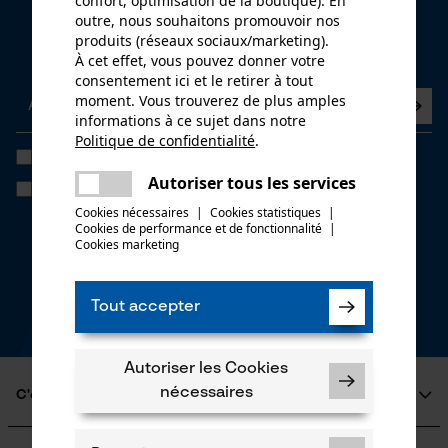
confort, optimisation de la boutique). En
Newsletter
outre, nous souhaitons promouvoir nos
produits (réseaux sociaux/marketing).
Abonnez-vous maintenant à la newsletter
À cet effet, vous pouvez donner votre
consentement ici et le retirer à tout
moment. Vous trouverez de plus amples
informations à ce sujet dans notre
Politique de confidentialité
.
partager
J'ai lu la
politique de confidentialité
et je l'accepte. *
Une erreur s'est produite. Veuillez
Autoriser tous les services
Si vous acceptez le tracking personnalisé, nous pourrons vous faire
partager
essayer encore.
parvenir des offres promotionnelles personnalisées dans notre
Cookies nécessaires
|
Cookies statistiques
|
newsletter. Vos coordonnées ne seront pas transmises à des tiers.
Cookies de performance et de fonctionnalité
mail
|
Vous pourrez retirer votre consentement à tout moment sur simple
Cookies marketing
clic; pour ce faire, chaque newsletter affiche un lien tout en bas de
page.
* Champs obligatoires
Tout accepter
*** Valable à partir d'un montant de CHF 100,-
Autoriser les Cookies
nécessaires
C'est KOX
Qui sommes-nous?