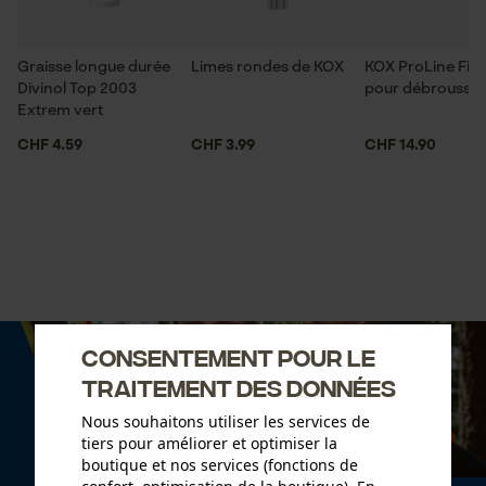
Graisse longue durée
Limes rondes de KOX
KOX ProLine Fil 
Divinol Top 2003
pour débroussail
Extrem vert
CHF 4.59
CHF 3.99
CHF 14.90
Consentement pour le
traitement des données
Nous souhaitons utiliser les services de
tiers pour améliorer et optimiser la
boutique et nos services (fonctions de