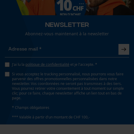
Inverseur de phase
Newsletter
Non
Loop54 Personalization
Abonnez-vous maintenant à la newsletter
Page d'accueil personnalisée
Coupe en biais
Panier sauvegardé
Non
Salutation personnelle
Géo-IP et détection des
J'ai lu la
politique de confidentialité
et je l'accepte. *
utilisateurs
Tension de chaîne sans outil
Si vous acceptez le tracking personnalisé, nous pourrons vous faire
Vidéos YouTube
Non
parvenir des offres promotionnelles personnalisées dans notre
newsletter. Vos coordonnées ne seront pas transmises à des tiers.
Google Maps
Vous pourrez retirer votre consentement à tout moment sur simple
clic; pour ce faire, chaque newsletter affiche un lien tout en bas de
Prise de contact par chat
page.
Remplacement de chaîne sans outil
Non
* Champs obligatoires
*** Valable à partir d'un montant de CHF 100,-
Cookies marketing
Énergie & performance