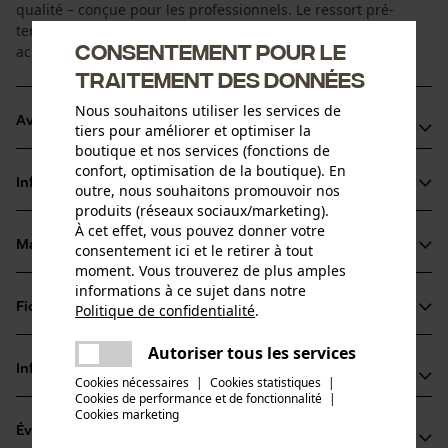
qualité – conçue pour les professionnels. Le ressort pré-
tendu en acier suédois de haute résistance et le mètre en
Consentement pour le
acier spécial enduit, lui confèrent une durabilité accrue.
traitement des données
Nous souhaitons utiliser les services de
Avantages du produit
tiers pour améliorer et optimiser la
boutique et nos services (fonctions de
Agréé FPA
confort, optimisation de la boutique). En
Informations sur le produit
outre, nous souhaitons promouvoir nos
Boîtier robuste
produits (réseaux sociaux/marketing).
Grande longévité
À cet effet, vous pouvez donner votre
Matériau & entretien
consentement ici et le retirer à tout
Détails du produit
moment. Vous trouverez de plus amples
informations à ce sujet dans notre
Type dactivité
Fiches techniques
Politique de confidentialité
.
Matériau
partager
Mesurer
Une erreur s'est produite. Veuillez
Fiche de données de sécurité du produit (PDF)
Autoriser tous les services
partager
Matériau principal
essayer encore.
Informations fabricant
Cookies nécessaires
|
Cookies statistiques
|
Acier
Groupe dâge
Cookies de performance et de fonctionnalité
mail
|
J A Gadd Limited
Cookies marketing
adulte
Évaluations
(3)
Unit E Bourton Industrial Estate