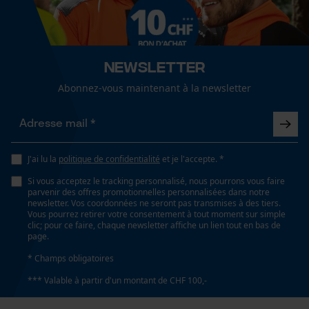
Fonction de hachage
Newsletter
Non
Loop54 Personalization
Abonnez-vous maintenant à la newsletter
Page d'accueil personnalisée
Panier sauvegardé
Unités de mesure
Ar
Salutation personnelle
Géo-IP et détection des
J'ai lu la
politique de confidentialité
et je l'accepte. *
utilisateurs
Inverseur de phase
Si vous acceptez le tracking personnalisé, nous pourrons vous faire
Vidéos YouTube
Non
parvenir des offres promotionnelles personnalisées dans notre
newsletter. Vos coordonnées ne seront pas transmises à des tiers.
Google Maps
Vous pourrez retirer votre consentement à tout moment sur simple
clic; pour ce faire, chaque newsletter affiche un lien tout en bas de
Prise de contact par chat
page.
Coupe en biais
Non
* Champs obligatoires
*** Valable à partir d'un montant de CHF 100,-
Cookies marketing
Tension de chaîne sans outil