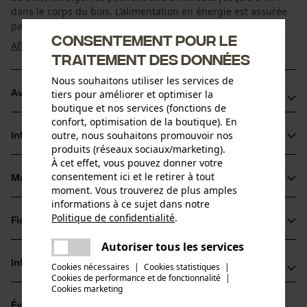
dans le corps du bois. L'alimentation en énergie est assurée
par une pile monobloc ...
Consentement pour le
Afficher plus
traitement des données
Nous souhaitons utiliser les services de
tiers pour améliorer et optimiser la
Avantages du produit
boutique et nos services (fonctions de
confort, optimisation de la boutique). En
Facile à utiliser, parfait pour les particuliers
outre, nous souhaitons promouvoir nos
Informations sur le produit
Mesure de l’humidité du bois en % (5–40 %)
produits (réseaux sociaux/marketing).
Longueur des pointes de mesure : 12 mm
À cet effet, vous pouvez donner votre
consentement ici et le retirer à tout
Matériau & entretien
Détails du produit
moment. Vous trouverez de plus amples
informations à ce sujet dans notre
Type dactivité
Politique de confidentialité
.
Fiches techniques
partager
Matériau
Mesurer
Une erreur s'est produite. Veuillez
Autoriser tous les services
Fiche de données de sécurité du produit (PDF)
partager
essayer encore.
Matériau principal
Informations fabricant
Cookies nécessaires
|
Cookies statistiques
|
Plastique
Cookies de performance et de fonctionnalité
mail
|
Groupe dâge
Cookies marketing
Wöhler Technik GmbH
adulte
Évaluations
(1)