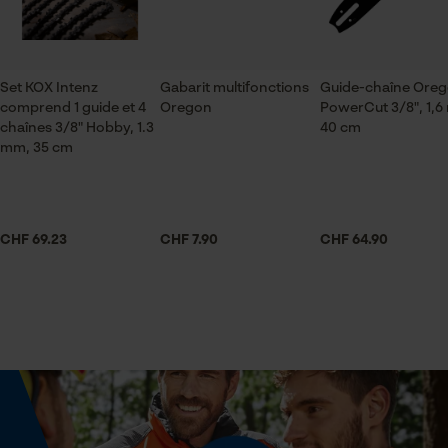
Saison
ID de session
Articles pour toute l'année
Sauvegarder les préférences
pour traitement des données
Econda Tag Manager
Set KOX Intenz
Gabarit multifonctions
Guide-chaîne Ore
Contenu de la livraison
comprend 1 guide et 4
Oregon
PowerCut 3/8", 1,6
1 x humidimètre
chaînes 3/8" Hobby, 1.3
40 cm
mm, 35 cm
Cookies statistiques
Volume
2250 cm³
CHF 69.23
CHF 7.90
CHF 64.90
Econda Analytics
Spécifications techniques
Mouseflow Web Analytics Tool
Lubrification automatique de la chaîne
Fact-Finder Tracking
Non
Cookies de performance et de
Propriété
fonctionnalité
facile à manipuler