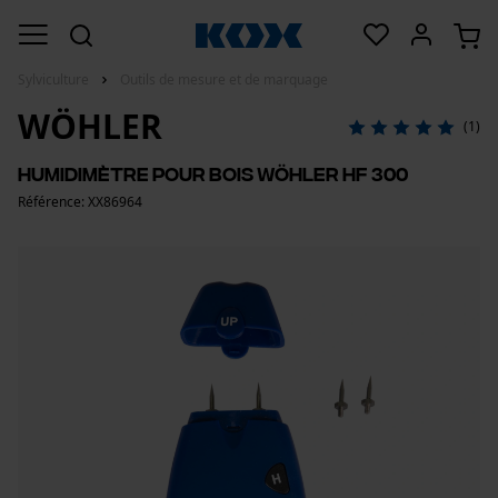
Sylviculture
Outils de mesure et de marquage
WÖHLER
(1)
Humidimètre pour bois Wöhler HF 300
Référence: XX86964