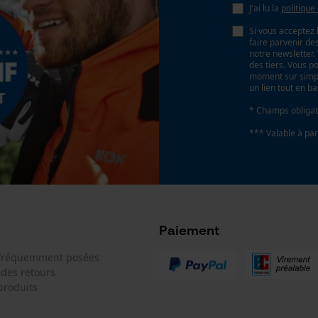
Panier sauvegardé
J'ai lu la
politique
Salutation personnelle
Si vous acceptez 
faire parvenir d
Géo-IP et détection des utilisateurs
notre newsletter
des tiers. Vous p
Vidéos YouTube
moment sur simple
un lien tout en b
Google Maps
* Champs obligat
Prise de contact par chat
*** Valable à par
Cookies marketing
Paiement
Google Global Site Tag
 fréquemment posées
Microsoft Advertising Universal Event
 des retours
Tracking
produits
Survicate