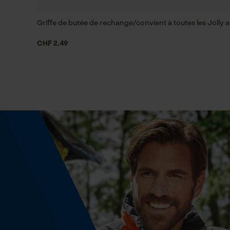
Griffe de butée de rechange/convient à toutes les Jolly a
Remplacement de chaîne sans outil
Non
CHF 2.49
Énergie & performance
Indicateur de capacité de la batterie
Non
Fonction powerbank
Non
Identification du produit
EAN