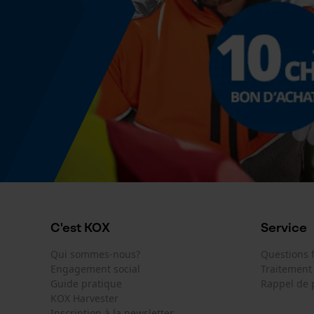
5400182656388
C'est KOX
Service
Qui sommes-nous?
Questions
Engagement social
Traitement
Guide pratique
Rappel de 
KOX Harvester
Inscription à la newsletter