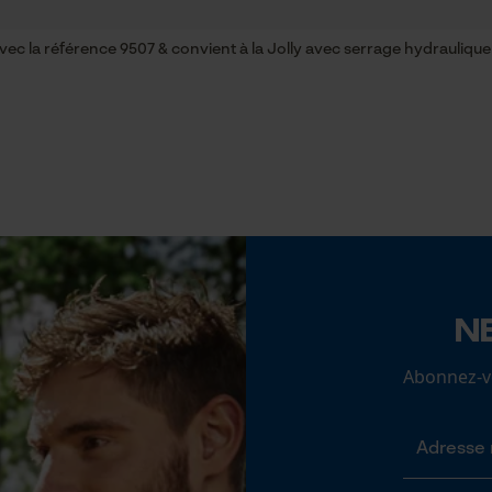
Cookies statistiques
vec la référence 9507 & convient à la Jolly avec serrage hydraulique
Econda Analytics
Mouseflow Web Analytics Tool
Batterie incluse
Fact-Finder Tracking
Batterie/piles non incluses
Cookies de performance et de
N
fonctionnalité
Abonnez-vo
Loop54 Personalization
Page d'accueil personnalisée