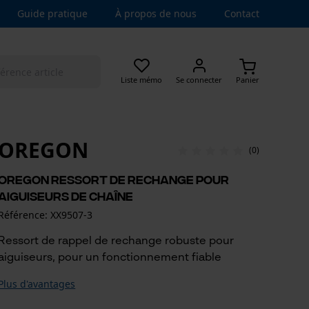
Guide pratique
À propos de nous
Contact
Liste mémo
Se connecter
Panier
OREGON
(0)
Oregon ressort de rechange pour
aiguiseurs de chaîne
Référence: XX9507-3
Ressort de rappel de rechange robuste pour
aiguiseurs, pour un fonctionnement fiable
Plus d'avantages