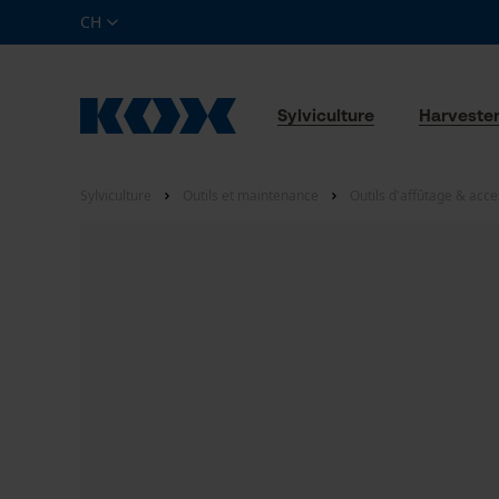
CH
Sylviculture
Harveste
Sylviculture
Outils et maintenance
Outils d'affûtage & acce