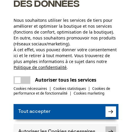
des données
Nous souhaitons utiliser les services de tiers pour
améliorer et optimiser la boutique et nos services
(fonctions de confort, optimisation de la boutique).
En outre, nous souhaitons promouvoir nos produits
(réseaux sociaux/marketing).
À cet effet, vous pouvez donner votre consentement
ici et le retirer à tout moment. Vous trouverez de
plus amples informations à ce sujet dans notre
Groupe dâge
Politique de confidentialité
partager
.
Une erreur s'est produite. Veuillez essayer
(0)
adulte
encore.
mail
Autoriser tous les services
Cookies nécessaires
|
Cookies statistiques
|
Cookies de
performance et de fonctionnalité
|
Cookies marketing
Poids de larticle
Recommander ce produit
45.36 g
Tout accepter
Saison
Articles pour toute l'année
Autoriser les Cookies nécessaires