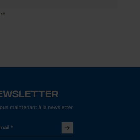
 ré
Meule Teco
CHF 14.90
ewsletter
us maintenant à la newsletter