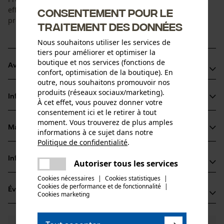
efficace des outils pour une performance de coupe et une
Consentement pour le
précision optimales.
traitement des données
Nous souhaitons utiliser les services de
tiers pour améliorer et optimiser la
boutique et nos services (fonctions de
Avantages du produit
confort, optimisation de la boutique). En
outre, nous souhaitons promouvoir nos
Spécialement conçu pour l'affûtage précis des petites
produits (réseaux sociaux/marketing).
Informations sur le produit
chaînes de scies à batterie (1/4" - 1, 1 mm)
À cet effet, vous pouvez donner votre
consentement ici et le retirer à tout
Longue durée de vie et grande précision
moment. Vous trouverez de plus amples
Faible frottement au niveau des dents de la chaîne
Matériau & entretien
informations à ce sujet dans notre
Détails du produit
Politique de confidentialité
.
partager
Type dactivité
Une erreur s'est produite. Veuillez
Informations fabricant
Autoriser tous les services
Matériau
Affûter, Entretien
partager
essayer encore.
Cookies nécessaires
|
Cookies statistiques
|
TECOMEC S.R.L.
Cookies de performance et de fonctionnalité
mail
|
Matériau principal
Évaluations
(0)
STRADA DELLA MIRANDOLA 11
Cookies marketing
Corindon
Groupe dâge
42124 Reggio Emilia, Italie
adulte
E-mail: salesdpt@tecomec.com