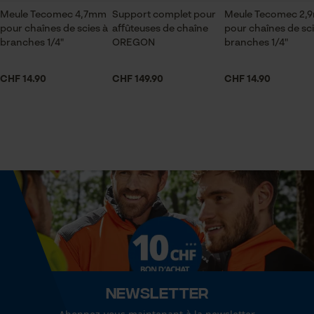
pour traitement des données
Volume
Meule Tecomec 4,7mm
Support complet pour
Meule Tecomec 2,
pour chaînes de scies à
214.6 cm³
affûteuses de chaîne
pour chaînes de sci
Econda Tag Manager
branches 1/4"
OREGON
branches 1/4"
CHF 14.90
CHF 149.90
CHF 14.90
Dimensions et taille
Cookies statistiques
Diamètre extérieur
145 mm
Econda Analytics
Diamètre intérieur
Mouseflow Web Analytics Tool
22.5 mm
Fact-Finder Tracking
Diamètre meule
145 mm
Cookies de performance et de
fonctionnalité
Newsletter