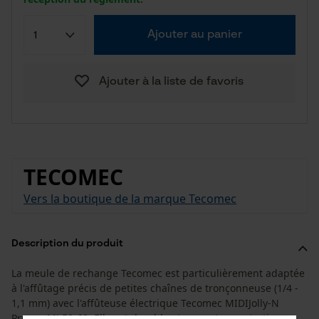
Ajouter au panier
Ajouter à la liste de favoris
TECOMEC
Vers la boutique de la marque Tecomec
Description du produit
La meule de rechange Tecomec est particulièrement adaptée
à l'affûtage précis de petites chaînes de tronçonneuse (1/4 -
1,1 mm) avec l'affûteuse électrique Tecomec MIDIJolly-N
Pruner MJ 50-60. Elle est durable et permet un entretien