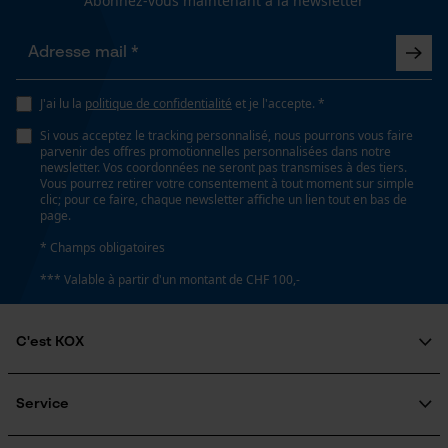
Abonnez-vous maintenant à la newsletter
Spécifications techniques
Lubrification automatique de la chaîne
Loop54 Personalization
Non
Page d'accueil personnalisée
J'ai lu la
politique de confidentialité
et je l'accepte. *
Panier sauvegardé
Si vous acceptez le tracking personnalisé, nous pourrons vous faire
Forme
parvenir des offres promotionnelles personnalisées dans notre
Salutation personnelle
rond
newsletter. Vos coordonnées ne seront pas transmises à des tiers.
Vous pourrez retirer votre consentement à tout moment sur simple
Géo-IP et détection des
clic; pour ce faire, chaque newsletter affiche un lien tout en bas de
utilisateurs
page.
Vidéos YouTube
Fonction de hachage
* Champs obligatoires
Non
Google Maps
*** Valable à partir d'un montant de CHF 100,-
Prise de contact par chat
Diamètre du trou de la meule
C'est KOX
22.5 mm
Cookies marketing
Qui sommes-nous?
Engagement social
Service
Inverseur de phase
Guide pratique
Non
Questions fréquemment posées
KOX Harvester