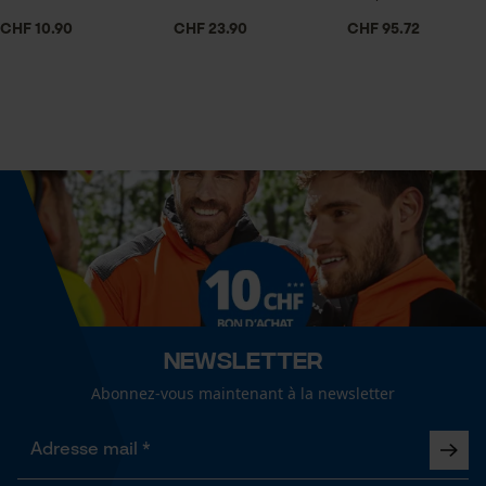
Econda Tag Manager
Lubrification automatique de la chaîne
CHF 10.90
CHF 23.90
CHF 95.72
Non
Cookies statistiques
Fonction de hachage
Non
Nombre de coups
Econda Analytics
1 pcs
Mouseflow Web Analytics Tool
Fact-Finder Tracking
Inverseur de phase
Non
Newsletter
Cookies de performance et de
Abonnez-vous maintenant à la newsletter
fonctionnalité
Coupe en biais
Non