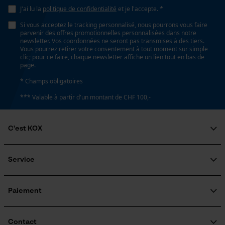
J'ai lu la
politique de confidentialité
et je l'accepte. *
Loop54 Personalization
Tension de chaîne sans outil
Si vous acceptez le tracking personnalisé, nous pourrons vous faire
Non
Page d'accueil personnalisée
parvenir des offres promotionnelles personnalisées dans notre
newsletter. Vos coordonnées ne seront pas transmises à des tiers.
Panier sauvegardé
Vous pourrez retirer votre consentement à tout moment sur simple
clic; pour ce faire, chaque newsletter affiche un lien tout en bas de
Salutation personnelle
Remplacement de chaîne sans outil
page.
Géo-IP et détection des
Non
* Champs obligatoires
utilisateurs
*** Valable à partir d'un montant de CHF 100,-
Vidéos YouTube
Google Maps
Énergie & performance
C'est KOX
Prise de contact par chat
Indicateur de capacité de la batterie
Non
Qui sommes-nous?
Engagement social
Service
Guide pratique
Cookies marketing
Questions fréquemment posées
KOX Harvester
Batterie incluse
Traitement des retours
Inscription à la newsletter
Paiement
Batterie/piles non incluses
Rappel de produits
Google Global Site Tag
Contact