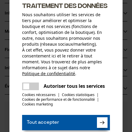
traitement des données
Informations sur le produit
Nous souhaitons utiliser les services de
tiers pour améliorer et optimiser la
boutique et nos services (fonctions de
confort, optimisation de la boutique). En
Matériau & entretien
Détails du produit
outre, nous souhaitons promouvoir nos
produits (réseaux sociaux/marketing).
Type dactivité
À cet effet, vous pouvez donner votre
Fiches techniques
Matériau
Limer
consentement ici et le retirer à tout
moment. Vous trouverez de plus amples
Fiche de données de sécurité du produit (PDF)
Matériau principal
informations à ce sujet dans notre
Informations fabricant
Acier
Politique de confidentialité
.
Groupe dâge
partager
USINES METALLURGIQUES. DE VALLORBE
adulte
Une erreur s'est produite. Veuillez
Autoriser tous les services
Évaluations
(1)
RUE DU MOUTIER 49
partager
essayer encore.
Cookies nécessaires
|
Cookies statistiques
|
1337 Vallorbe, Suisse
Cookies de performance et de fonctionnalité
mail
|
E-mail: umv@vallorbe.com
Nombre de pièces
Cookies marketing
5.0
Des questions ?
(1)
1 pcs
Site web: -
Recommander ce produit
Nos experts sont à votre disposition !
Tél.: + 41 114 12 18 43 21 21
Poser une
Tout accepter
Filtrer par nombre détoiles
question
Poids de larticle
Si vous avez des questions ou des problèmes avec le