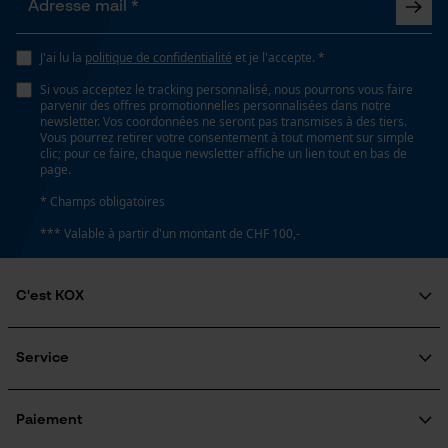
Non
Econda Analytics
J'ai lu la
politique de confidentialité
et je l'accepte. *
Coupe en biais
Mouseflow Web Analytics Tool
Si vous acceptez le tracking personnalisé, nous pourrons vous faire
Non
parvenir des offres promotionnelles personnalisées dans notre
Fact-Finder Tracking
newsletter. Vos coordonnées ne seront pas transmises à des tiers.
Vous pourrez retirer votre consentement à tout moment sur simple
clic; pour ce faire, chaque newsletter affiche un lien tout en bas de
Tension de chaîne sans outil
page.
Non
Cookies de performance et de
* Champs obligatoires
fonctionnalité
*** Valable à partir d'un montant de CHF 100,-
Remplacement de chaîne sans outil
Non
C'est KOX
Loop54 Personalization
Qui sommes-nous?
Page d'accueil personnalisée
Largeur douverture max.
Engagement social
Service
180 mm
Guide pratique
Panier sauvegardé
Questions fréquemment posées
KOX Harvester
Salutation personnelle
Traitement des retours
Inscription à la newsletter
Paiement
Géo-IP et détection des
Rappel de produits