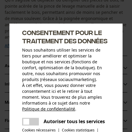
pointe acérée de la pince de levage manuelle aide à saisir
facilement le bois, permettant ainsi de moins se pencher et
de mieux soulever. Grâce à la poignée ergonomique et
antidérapante de la pince de levage manuelle, vous avez une
prise ferme sur le bois, même avec les mains mouillées. Les
Consentement pour le
articulations de la pince ...
traitement des données
Afficher plus
Nous souhaitons utiliser les services de
tiers pour améliorer et optimiser la
boutique et nos services (fonctions de
Avantages du produit
confort, optimisation de la boutique). En
outre, nous souhaitons promouvoir nos
produits (réseaux sociaux/marketing).
Soulever les pièces de bois plus facilement et plus
Informations sur le produit
À cet effet, vous pouvez donner votre
rapidement permet de moins se pencher et donc de
consentement ici et le retirer à tout
ménager son
moment. Vous trouverez de plus amples
Poignée de haute qualité : solidement fixée à l'outil, de
informations à ce sujet dans notre
Matériau & entretien
Détails du produit
Politique de confidentialité
.
forme ergonomique et avec une prise en main sûre même
partager
avec les mains mouillées
Une erreur s'est produite. Veuillez
Type dactivité
Autoriser tous les services
Fiches techniques
partager
Matériau
Retourner, Transporter
Très visible même dans des conditions de faible luminosité
essayer encore.
Cookies nécessaires
|
Cookies statistiques
|