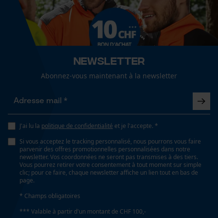
Fonction de hachage
Cookies de performance et de
Non
fonctionnalité
Inverseur de phase
Newsletter
Non
Loop54 Personalization
Abonnez-vous maintenant à la newsletter
Page d'accueil personnalisée
Coupe en biais
Panier sauvegardé
Non
Salutation personnelle
J'ai lu la
politique de confidentialité
et je l'accepte. *
Géo-IP et détection des
utilisateurs
Si vous acceptez le tracking personnalisé, nous pourrons vous faire
Tension de chaîne sans outil
parvenir des offres promotionnelles personnalisées dans notre
Vidéos YouTube
Non
newsletter. Vos coordonnées ne seront pas transmises à des tiers.
Vous pourrez retirer votre consentement à tout moment sur simple
Google Maps
clic; pour ce faire, chaque newsletter affiche un lien tout en bas de
page.
Prise de contact par chat
Remplacement de chaîne sans outil
* Champs obligatoires
Non
*** Valable à partir d'un montant de CHF 100,-