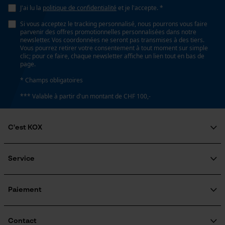
Loop54 Personalization
Coupe en biais
J'ai lu la
politique de confidentialité
et je l'accepte. *
Non
Page d'accueil personnalisée
Si vous acceptez le tracking personnalisé, nous pourrons vous faire
parvenir des offres promotionnelles personnalisées dans notre
Panier sauvegardé
newsletter. Vos coordonnées ne seront pas transmises à des tiers.
Vous pourrez retirer votre consentement à tout moment sur simple
Salutation personnelle
Tension de chaîne sans outil
clic; pour ce faire, chaque newsletter affiche un lien tout en bas de
Non
page.
Géo-IP et détection des
utilisateurs
* Champs obligatoires
Vidéos YouTube
*** Valable à partir d'un montant de CHF 100,-
Remplacement de chaîne sans outil
Google Maps
Non
Prise de contact par chat
C'est KOX
Largeur douverture max.
Qui sommes-nous?
240 mm
Engagement social
Service
Cookies marketing
Guide pratique
Questions fréquemment posées
KOX Harvester
Traitement des retours
Inscription à la newsletter
Paiement
Énergie & performance
Rappel de produits
Google Global Site Tag
Indicateur de capacité de la batterie
Contact