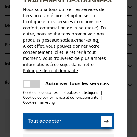
Informations sur le produit
Nous souhaitons utiliser les services de
tiers pour améliorer et optimiser la
boutique et nos services (fonctions de
Matériau & entretien
confort, optimisation de la boutique). En
Détails du produit
outre, nous souhaitons promouvoir nos
produits (réseaux sociaux/marketing).
Type dactivité
Fiches techniques
À cet effet, vous pouvez donner votre
Matériau
Tirer
consentement ici et le retirer à tout
Fiche de données de sécurité du produit (PDF)
moment. Vous trouverez de plus amples
Matériau principal
informations à ce sujet dans notre
Informations fabricant
Acier
Politique de confidentialité
.
Groupe dâge
partager
Oregon Tool GmbH
adulte
Une erreur s'est produite. Veuillez
Autoriser tous les services
Évaluations
(22)
Lise-Meitner-Str. 4
partager
essayer encore.
Matériau de la poignée
70736 Fellbach, Allemagne
Cookies nécessaires
|
Cookies statistiques
|
Caoutchouc
Cookies de performance et de fonctionnalité
mail
|
E-mail: info@kox.eu
Nombre de pièces
Cookies marketing
4.9
Des questions ?
(22)
1 pcs
Site web: www.kox.eu
Recommander ce produit
Nos experts sont à votre disposition !
Tél.: + 49 711 300 33 200
Poser une
Matériau du manche
Tout accepter
Filtrer par nombre détoiles
question
Métal
Poids de larticle
Si vous avez des questions ou des problèmes avec le
1340.0 g
produit ou si vous constatez des défauts, n'hésitez