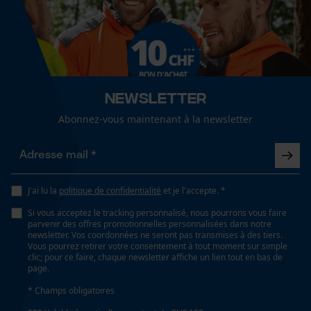
Articles pour toute l'année
Cookies de performance et de
fonctionnalité
Optique/motif
réfléchissant, haute visibilité
Newsletter
Loop54 Personalization
Abonnez-vous maintenant à la newsletter
Conditions météorologiques
Page d'accueil personnalisée
nuageux et frais, froid et glacé, venteux
Panier sauvegardé
Salutation personnelle
Géo-IP et détection des
Spécifications techniques
J'ai lu la
politique de confidentialité
et je l'accepte. *
utilisateurs
Si vous acceptez le tracking personnalisé, nous pourrons vous faire
Lubrification automatique de la chaîne
Vidéos YouTube
parvenir des offres promotionnelles personnalisées dans notre
Non
newsletter. Vos coordonnées ne seront pas transmises à des tiers.
Google Maps
Vous pourrez retirer votre consentement à tout moment sur simple
clic; pour ce faire, chaque newsletter affiche un lien tout en bas de
Prise de contact par chat
page.
Propriété
* Champs obligatoires
Séchage rapide, antibactérien, régulant l'humidité,