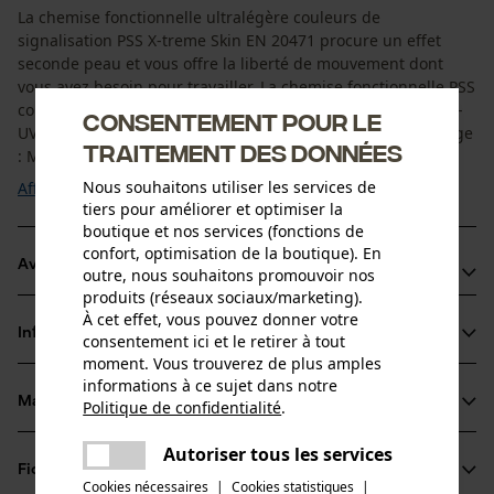
La chemise fonctionnelle ultralégère couleurs de
signalisation PSS X-treme Skin EN 20471 procure un effet
seconde peau et vous offre la liberté de mouvement dont
vous avez besoin pour travailler. La chemise fonctionnelle PSS
couleurs de signalisation en fibres hightech Coolmax® anti-
Consentement pour le
UV évacue l'humidité et sèche très rapidement. Son avantage
traitement des données
: Même en cas d'activités physiques ...
Nous souhaitons utiliser les services de
Afficher plus
tiers pour améliorer et optimiser la
boutique et nos services (fonctions de
confort, optimisation de la boutique). En
Avantages du produit
outre, nous souhaitons promouvoir nos
produits (réseaux sociaux/marketing).
Grand confort
À cet effet, vous pouvez donner votre
Informations sur le produit
consentement ici et le retirer à tout
Visibilité maximale
moment. Vous trouverez de plus amples
Protection UV
informations à ce sujet dans notre
Matériau & entretien
Politique de confidentialité
.
Détails du produit
partager
Une erreur s'est produite. Veuillez
Autoriser tous les services
partager
Type de manche
Fiches techniques
essayer encore.
Matériau
manches longues
Cookies nécessaires
|
Cookies statistiques
|