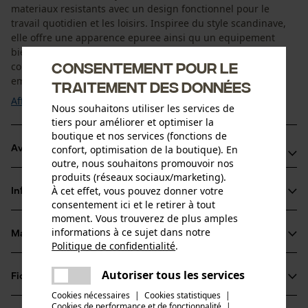
materiaux resistants avec un design fonctionnel pour le
travail quotidien et les loisirs. Inspiree du style scandinave,
elle offre une apparence epuree ainsi qu un equipement
bien pense pour des utilisations polyvalentes. La veste est
Consentement pour le
concue pour offrir fonctionnalite et flexibilite. Les
empiècements stretch assurent un ajustement ...
traitement des données
Afficher plus
Nous souhaitons utiliser les services de
tiers pour améliorer et optimiser la
boutique et nos services (fonctions de
confort, optimisation de la boutique). En
Avantages du produit
outre, nous souhaitons promouvoir nos
produits (réseaux sociaux/marketing).
Empiècements stretch pour une liberte de mouvement
À cet effet, vous pouvez donner votre
Informations sur le produit
optimale
consentement ici et le retirer à tout
Manches preformees et dos allonge pour plus de confort
moment. Vous trouverez de plus amples
informations à ce sujet dans notre
Epaules sans coutures et fleece au col
Matériau & entretien
Détails du produit
Politique de confidentialité
.
partager
Une erreur s'est produite. Veuillez
Type de manche
Autoriser tous les services
Fiches techniques
partager
essayer encore.
Matériau
manches longues
Cookies nécessaires
|
Cookies statistiques
|
Fiche de données de sécurité du produit (PDF)
Cookies de performance et de fonctionnalité
mail
|