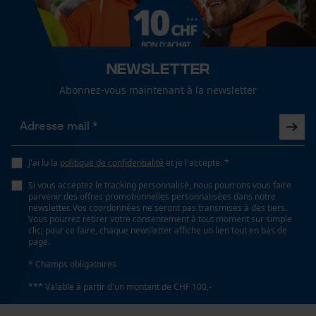
Optique/motif
Cookies de performance et de
couleur unie
Recommandations dentretien
fonctionnalité
Suivre les instructions d'entretien sur l'étiquette.
Newsletter
Ajustement
Adjustable Fit
Abonnez-vous maintenant à la newsletter
Loop54 Personalization
Page d'accueil personnalisée
Type de poche
Panier sauvegardé
poches à fermeture éclair, poche poitrine, poches
J'ai lu la
politique de confidentialité
et je l'accepte. *
Salutation personnelle
intérieures
Géo-IP et détection des
Si vous acceptez le tracking personnalisé, nous pourrons vous faire
utilisateurs
parvenir des offres promotionnelles personnalisées dans notre
newsletter. Vos coordonnées ne seront pas transmises à des tiers.
Vidéos YouTube
Vous pourrez retirer votre consentement à tout moment sur simple
Confort
clic; pour ce faire, chaque newsletter affiche un lien tout en bas de
confortable
Google Maps
page.
Prise de contact par chat
* Champs obligatoires
Conditions météorologiques
*** Valable à partir d'un montant de CHF 100,-
nuageux et frais, dégagé et doux, temps changeant,