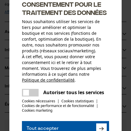
Consentement pour le
équipée d’un pas de 3/8” et d’une épaisseur de maillon entraîneur ...
traitement des données
Afficher plus
Nous souhaitons utiliser les services de
tiers pour améliorer et optimiser la
Avantages du produit
boutique et nos services (fonctions de
confort, optimisation de la boutique). En
outre, nous souhaitons promouvoir nos
Marquage de l'angle d'affûtage sur le sommet des dents pour un 
produits (réseaux sociaux/marketing).
Informations sur le produit
affûtage correct
À cet effet, vous pouvez donner votre
Chaîne de tronçonneuse générant peu de vibrations et de chocs retour
consentement ici et le retirer à tout
Idéale pour les ébrancheurs de cime et les tronçonneuses à main
moment. Vous trouverez de plus amples
Matériau & entretien
Détails du produit
informations à ce sujet dans notre
Politique de confidentialité
.
partager
Type dactivité
Informations fabricant
Une erreur s'est produite. Veuillez
Matériau
Scier
Autoriser tous les services
partager
essayer encore.
Oregon Tool GmbH
Cookies nécessaires
|
Cookies statistiques
|
Matériau principal
Évaluations
(0)
Cookies de performance et de fonctionnalité
mail
|
Lise-Meitner-Str. 4
Acier
Cookies marketing
Groupe dâge
70736 Fellbach, Allemagne
adulte
E-mail: info@kox.eu
0
Des questions ?
(0)
Site web: -
Recommander ce produit
Tout accepter
Épaisseur du matériau