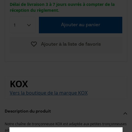
Délai de livraison 3 à 7 jours ouvrés à compter de la
réception du règlement.
Ajouter au panier
Ajouter à la liste de favoris
KOX
Vers la boutique de la marque KOX
Description du produit
Notre chaîne de tronçonneuse KOX est adaptée aux petites tronçonneuses
ainsi qu’aux tronçonneuses à une main de faible puissance. Elle est