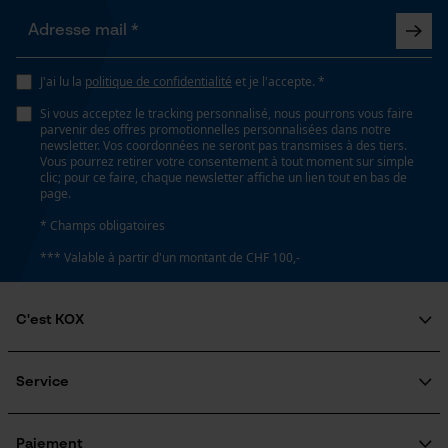
Propriété
risque de recul réduit, Peu de vibrations
Loop54 Personalization
J'ai lu la
politique de confidentialité
et je l'accepte. *
Page d'accueil personnalisée
Si vous acceptez le tracking personnalisé, nous pourrons vous faire
Panier sauvegardé
Estampage composant propulseur
parvenir des offres promotionnelles personnalisées dans notre
E1
newsletter. Vos coordonnées ne seront pas transmises à des tiers.
Salutation personnelle
Vous pourrez retirer votre consentement à tout moment sur simple
Géo-IP et détection des
clic; pour ce faire, chaque newsletter affiche un lien tout en bas de
utilisateurs
page.
Réglage Jolly
Vidéos YouTube
* Champs obligatoires
60 deg
Google Maps
*** Valable à partir d'un montant de CHF 100,-
Prise de contact par chat
Limes 1ère moitié
C'est KOX
4.5 mm
Qui sommes-nous?
Cookies marketing
Engagement social
Service
Limes 2ème moitié
Guide pratique
4 mm
Questions fréquemment posées
KOX Harvester
Traitement des retours
Inscription à la newsletter
Paiement