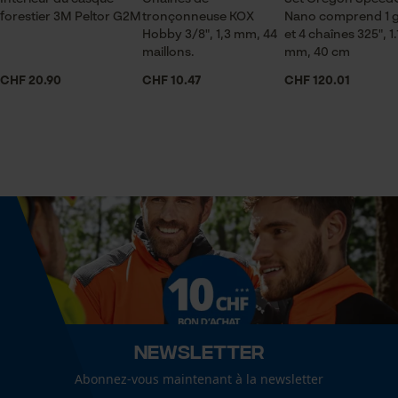
pour traitement des données
forestier 3M Peltor G2M
Articles pour toute l'année
tronçonneuse KOX
Nano comprend 1 g
Econda Tag Manager
Hobby 3/8", 1,3 mm, 44
et 4 chaînes 325", 1.
maillons.
mm, 40 cm
CHF 20.90
Contenu de la livraison
CHF 10.47
CHF 120.01
1 x Chaîne de tronçonneuse KOX
Cookies statistiques
Dimensions et taille
Econda Analytics
Angle de poitrine résultant
60 deg
Mouseflow Web Analytics Tool
Fact-Finder Tracking
Spécifications techniques
Cookies de performance et de
Lubrification automatique de la chaîne
Newsletter
fonctionnalité
Non
Abonnez-vous maintenant à la newsletter