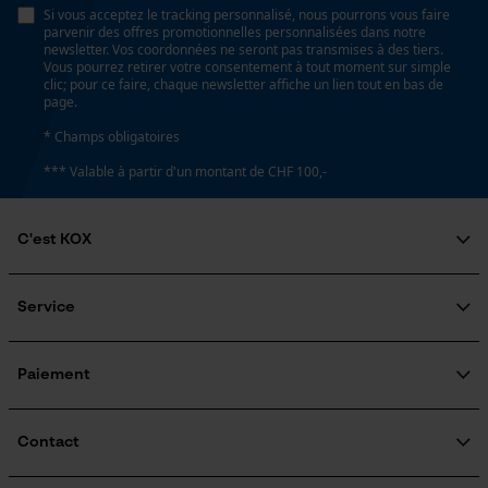
Loop54 Personalization
Si vous acceptez le tracking personnalisé, nous pourrons vous faire
parvenir des offres promotionnelles personnalisées dans notre
Page d'accueil personnalisée
newsletter. Vos coordonnées ne seront pas transmises à des tiers.
Vous pourrez retirer votre consentement à tout moment sur simple
Lubrification automatique de la chaîne
Panier sauvegardé
clic; pour ce faire, chaque newsletter affiche un lien tout en bas de
Non
page.
Salutation personnelle
* Champs obligatoires
Géo-IP et détection des
utilisateurs
*** Valable à partir d'un montant de CHF 100,-
Fonction de hachage
Vidéos YouTube
Non
Google Maps
C'est KOX
Prise de contact par chat
Inverseur de phase
Qui sommes-nous?
Non
Engagement social
Service
Guide pratique
Questions fréquemment posées
KOX Harvester
Cookies marketing
Traitement des retours
Inscription à la newsletter
Paiement
Coupe en biais
Rappel de produits
Non
Contact
Google Global Site Tag
Tension de chaîne sans outil
Formulaire de contact