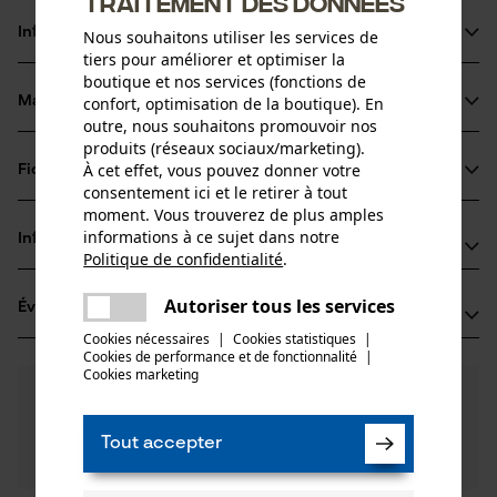
traitement des données
Informations sur le produit
Nous souhaitons utiliser les services de
tiers pour améliorer et optimiser la
boutique et nos services (fonctions de
confort, optimisation de la boutique). En
Matériau & entretien
Détails du produit
outre, nous souhaitons promouvoir nos
produits (réseaux sociaux/marketing).
Type dactivité
À cet effet, vous pouvez donner votre
Fiches techniques
Matériau
Entretien
consentement ici et le retirer à tout
moment. Vous trouverez de plus amples
Fiche de données de sécurité du produit (PDF)
Matériau principal
informations à ce sujet dans notre
Informations fabricant
Bois
Politique de confidentialité
.
Groupe dâge
partager
Leonhard Müller + Söhne GmbH
adulte
Une erreur s'est produite. Veuillez
Autoriser tous les services
Évaluations
(0)
Zellach 4
partager
essayer encore.
Matériau du manche
Cookies nécessaires
|
Cookies statistiques
|
9413 St. Gertraud, Autriche
Cookies de performance et de fonctionnalité
mail
|
Bois
E-mail: office@mueller-hammerwerk.at
Nombre de pièces
Cookies marketing
0
Des questions ?
(0)
1 pcs
Site web: -
Recommander ce produit
Nos experts sont à votre disposition !
Tél.: + 43 4352 71 13 1
Poser une
Composition du matériau
Tout accepter
Filtrer par nombre détoiles
question
Frêne
Poids de larticle
Si vous avez des questions ou des problèmes avec le
600.0 g