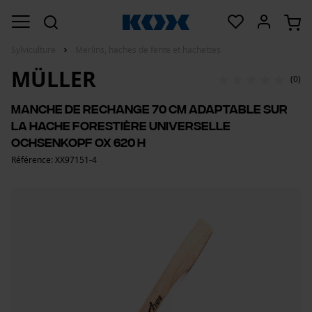
Sylviculture
Merlins, haches de fente et hachettes
MÜLLER
(0)
Manche de rechange 70 cm adaptable sur
la hache forestière universelle
Ochsenkopf OX 620 H
Référence: XX97151-4