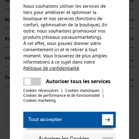
Informations sur le produit
Nous souhaitons utiliser les services de
tiers pour améliorer et optimiser la
boutique et nos services (fonctions de
Matériau & entretien
Détails du produit
confort, optimisation de la boutique). En
outre, nous souhaitons promouvoir nos
produits (réseaux sociaux/marketing).
Type dactivité
Fiches techniques
À cet effet, vous pouvez donner votre
Matériau
Entretien
consentement ici et le retirer à tout
Fiche de données de sécurité du produit (PDF)
moment. Vous trouverez de plus amples
Matériau principal
Informations fabricant
informations à ce sujet dans notre
Bois
Groupe dâge
Politique de confidentialité
.
Leonhard Müller + Söhne GmbH
partager
adulte
Évaluations
(0)
Une erreur s'est produite. Veuillez
Zellach 4
Autoriser tous les services
partager
Matériau du manche
essayer encore.
9413 St. Gertraud, Autriche
Cookies nécessaires
|
Cookies statistiques
|
Bois
E-mail: office@mueller-hammerwerk.at
Nombre de pièces
Cookies de performance et de fonctionnalité
mail
|
Cookies marketing
0
Des questions ?
(0)
1 pcs
Site web: -
Recommander ce produit
Nos experts sont à votre disposition !
Tél.: + 43 4352 71 13 1
Poser une
Composition du matériau
Filtrer par nombre détoiles
Tout accepter
question
Hickory
Poids de larticle
Si vous avez des questions ou des problèmes avec le
700.0 g
produit ou si vous constatez des défauts, n'hésitez
pas à nous contacter par téléphone au 044 283 6116