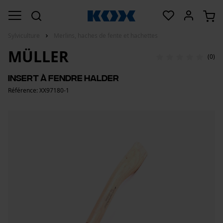
Sylviculture
Merlins, haches de fente et hachettes
MÜLLER
(0)
Insert à fendre Halder
Référence: XX97180-1