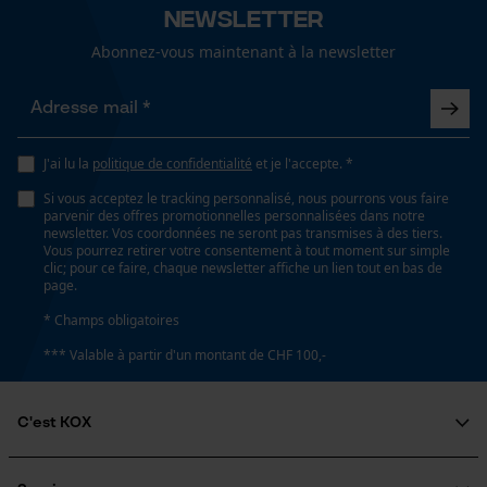
Newsletter
Abonnez-vous maintenant à la newsletter
Longueur du manche
330 mm
Loop54 Personalization
Page d'accueil personnalisée
J'ai lu la
politique de confidentialité
et je l'accepte. *
Panier sauvegardé
Spécifications techniques
Si vous acceptez le tracking personnalisé, nous pourrons vous faire
Salutation personnelle
parvenir des offres promotionnelles personnalisées dans notre
newsletter. Vos coordonnées ne seront pas transmises à des tiers.
Type de tige
Géo-IP et détection des
Vous pourrez retirer votre consentement à tout moment sur simple
utilisateurs
Manche court
clic; pour ce faire, chaque newsletter affiche un lien tout en bas de
page.
Vidéos YouTube
* Champs obligatoires
Google Maps
Lubrification automatique de la chaîne
*** Valable à partir d'un montant de CHF 100,-
Prise de contact par chat
Non
C'est KOX
Propriété
Cookies marketing
Polyvalent, forgé à la main, Puissant, maniable, Facile,
Qui sommes-nous?
fonctionnel, Sûr