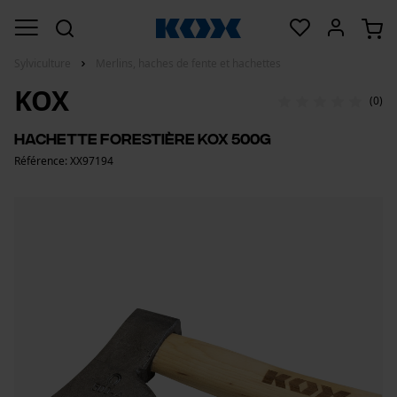
Sylviculture
Merlins, haches de fente et hachettes
KOX
(0)
Hachette forestière KOX 500g
Référence: XX97194