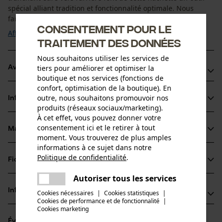
spécial alliant tradition et fonctionnalité optimale. Nous
faisons preuve ...
Consentement pour le
Afficher plus
traitement des données
Nous souhaitons utiliser les services de
tiers pour améliorer et optimiser la
Avantages du produit
boutique et nos services (fonctions de
confort, optimisation de la boutique). En
Hachette compacte à géométrie de coupe optimisée
outre, nous souhaitons promouvoir nos
Informations sur le produit
Tête forgée à la main en acier de classe A trempé selon la
produits (réseaux sociaux/marketing).
norme DIN
À cet effet, vous pouvez donner votre
consentement ici et le retirer à tout
Solide manche en hickory de 330 mm pour un amorti
Matériau & entretien
Détails du produit
moment. Vous trouverez de plus amples
parfait des vibrations
informations à ce sujet dans notre
Type dactivité
Politique de confidentialité
.
Fiches techniques
partager
Matériau
Biner, Fendre, Couper à longueur, Entretien du jardin
Une erreur s'est produite. Veuillez
Autoriser tous les services
Fiche de données de sécurité du produit (PDF)
partager
essayer encore.
Matériau des lames
Informations fabricant
Cookies nécessaires
|
Cookies statistiques
|
Acier
Cookies de performance et de fonctionnalité
mail
|
Groupe dâge
Cookies marketing
Oregon Tool GmbH
adulte
Évaluations
(0)