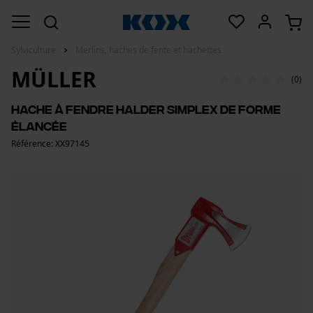
Sylviculture
Merlins, haches de fente et hachettes
MÜLLER
(0)
Hache à fendre Halder Simplex de forme
élancée
Référence: XX97145