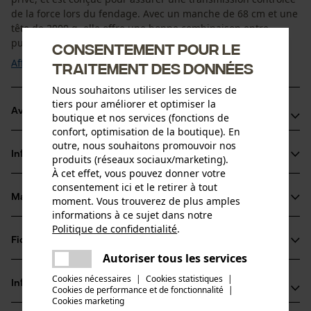
de la force lors du fendage. Avec un manche de 68 cm et une
tête de 2000 g, elle offre une bonne combinaison entre
puissance de frappe et ...
Consentement pour le
Afficher plus
traitement des données
Nous souhaitons utiliser les services de
tiers pour améliorer et optimiser la
Avantages du produit
boutique et nos services (fonctions de
confort, optimisation de la boutique). En
Hache à refendre dynamique
outre, nous souhaitons promouvoir nos
Informations sur le produit
produits (réseaux sociaux/marketing).
Évite les coups et le rebond dans la main
À cet effet, vous pouvez donner votre
Tête optimisée pour la frappe et une meilleure répartition
consentement ici et le retirer à tout
de la masse
Matériau & entretien
moment. Vous trouverez de plus amples
Détails du produit
informations à ce sujet dans notre
Politique de confidentialité
.
Type dactivité
partager
Fiches techniques
Matériau
Fendre
Une erreur s'est produite. Veuillez
Autoriser tous les services
partager
Fiche de données de sécurité du produit (PDF)
essayer encore.
Cookies nécessaires
|
Cookies statistiques
|
Matériau des lames
Informations fabricant
Cookies de performance et de fonctionnalité
mail
|
Acier
Groupe dâge
Cookies marketing