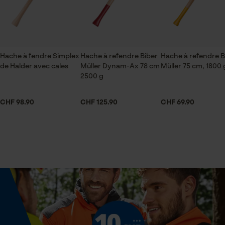
ID de session
Sauvegarder les préférences
Contenu de la livraison
pour traitement des données
Revêtement de surface
1x hache à fendre
Revêtement brillant, Surface vernie
Econda Tag Manager
Hache à fendre Simplex
Hache à refendre Biber
Hache à refendre B
de Halder avec cales
Müller Dynam-Ax 78 cm
Müller 75 cm, 1800 
Dimensions et taille
2500 g
Cookies statistiques
Diamètre de lillet
CHF 98.90
CHF 125.90
CHF 69.90
24 mm
Econda Analytics
Longueur de manche recommandée
68 cm
Mouseflow Web Analytics Tool
Fact-Finder Tracking
Poids de la tête
2000 g
Cookies de performance et de