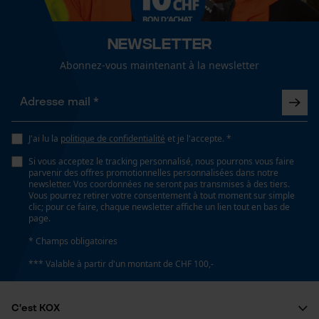
fonctionnalité
Longueur de la tête
16 cm
Newsletter
Abonnez-vous maintenant à la newsletter
Loop54 Personalization
Longueur de la poignée
Page d'accueil personnalisée
68 cm
Panier sauvegardé
J'ai lu la
politique de confidentialité
et je l'accepte. *
Salutation personnelle
Longueur du manche
Si vous acceptez le tracking personnalisé, nous pourrons vous faire
Géo-IP et détection des
68 cm
parvenir des offres promotionnelles personnalisées dans notre
utilisateurs
newsletter. Vos coordonnées ne seront pas transmises à des tiers.
Vous pourrez retirer votre consentement à tout moment sur simple
Vidéos YouTube
clic; pour ce faire, chaque newsletter affiche un lien tout en bas de
page.
Google Maps
Spécifications techniques
* Champs obligatoires
Prise de contact par chat
Type de poignée
*** Valable à partir d'un montant de CHF 100,-
Poignée ronde
Cookies marketing
C'est KOX