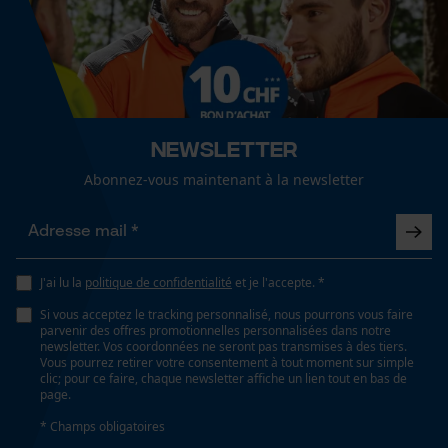
Cookies de performance et de
Inverseur de phase
fonctionnalité
Non
Coupe en biais
Newsletter
Non
Loop54 Personalization
Abonnez-vous maintenant à la newsletter
Page d'accueil personnalisée
Panier sauvegardé
Tension de chaîne sans outil
Non
Salutation personnelle
Géo-IP et détection des
J'ai lu la
politique de confidentialité
et je l'accepte. *
utilisateurs
Si vous acceptez le tracking personnalisé, nous pourrons vous faire
Remplacement de chaîne sans outil
Vidéos YouTube
parvenir des offres promotionnelles personnalisées dans notre
Non
newsletter. Vos coordonnées ne seront pas transmises à des tiers.
Google Maps
Vous pourrez retirer votre consentement à tout moment sur simple
clic; pour ce faire, chaque newsletter affiche un lien tout en bas de
Prise de contact par chat
page.
* Champs obligatoires
Énergie & performance