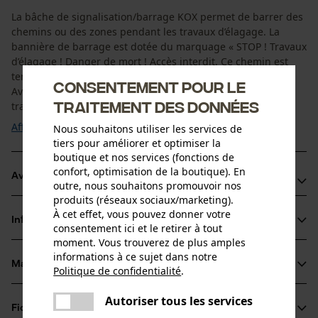
La bâche de signalisation/barrage KOX permet de barrer des
chemins ou des zones pendant les travaux d’élagage. La
bannière de barrage est dotée du marquage « STOP ! Travaux
d’élagage ! Danger de mort ! Accès interdit. Ce chemin est
temporairement fermé. Merci pour votre compréhension !
Consentement pour le
Avec la bannière de signalisation/barrage KOX pour les
traitement des données
travaux d’élagage, vous pouvez ...
Afficher plus
Nous souhaitons utiliser les services de
tiers pour améliorer et optimiser la
boutique et nos services (fonctions de
confort, optimisation de la boutique). En
Avantages du produit
outre, nous souhaitons promouvoir nos
produits (réseaux sociaux/marketing).
Bannière de barrage spécialement conçue pour les
À cet effet, vous pouvez donner votre
Informations sur le produit
travaux d’élagage
consentement ici et le retirer à tout
moment. Vous trouverez de plus amples
Avertissements visibles
informations à ce sujet dans notre
Permet le barrage des chemins
Matériau & entretien
Politique de confidentialité
.
Détails du produit
partager
Une erreur s'est produite. Veuillez
Autoriser tous les services
Groupe dâge
partager
Fiches techniques
essayer encore.