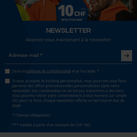
Cookies statistiques
Coupe en biais
Non
Newsletter
Tension de chaîne sans outil
Abonnez-vous maintenant à la newsletter
Non
Econda Analytics
Mouseflow Web Analytics Tool
Fact-Finder Tracking
Remplacement de chaîne sans outil
Non
J'ai lu la
politique de confidentialité
et je l'accepte. *
Si vous acceptez le tracking personnalisé, nous pourrons vous faire
Cookies de performance et de
parvenir des offres promotionnelles personnalisées dans notre
newsletter. Vos coordonnées ne seront pas transmises à des tiers.
fonctionnalité
Énergie & performance
Vous pourrez retirer votre consentement à tout moment sur simple
clic; pour ce faire, chaque newsletter affiche un lien tout en bas de
page.
Indicateur de capacité de la batterie
Non
* Champs obligatoires
Loop54 Personalization
*** Valable à partir d'un montant de CHF 100,-
Page d'accueil personnalisée
Batterie incluse