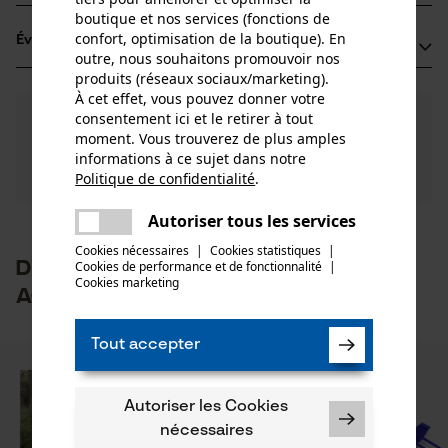
Groupe dâge
boutique et nos services (fonctions de
Pflanzenschutz Lupfer
adulte
confort, optimisation de la boutique). En
Évaluations
(1)
Breitebene 13
outre, nous souhaitons promouvoir nos
Composition du matériau
77716 Hofstetten, Allemagne
produits (réseaux sociaux/marketing).
Polyéthylène (PE)
E-mail: Erich.Lupfer@gmx.de
Nombre de pièces
À cet effet, vous pouvez donner votre
4.0
Des questions ?
(1)
100 pcs
Site web: -
consentement ici et le retirer à tout
Recommander ce produit
Nos experts sont à votre disposition !
moment. Vous trouverez de plus amples
Tél.: + 49 783 26 52 3
Poser une
informations à ce sujet dans notre
Filtrer par nombre détoiles
question
Politique de confidentialité
.
Type de fermeture
Si vous avez des questions ou des problèmes avec le
partager
Languette
Une erreur s'est produite. Veuillez
produit ou si vous constatez des défauts, n'hésitez
Autoriser tous les services
partager
essayer encore.
pas à nous contacter par téléphone au 044 283 6116
1
2
3
4
5
Cookies nécessaires
|
Cookies statistiques
|
ou par e-mail à info-ch@kox.eu.
D'autres clients ont également
Cookies de performance et de fonctionnalité
mail
|
Secteur
Cookies marketing
acheté
industrie du bâtiment, sylviculture, jardinage et
aménagement paysager, agriculture
Tout accepter
bon mais manque un cran
Saison
Autoriser les Cookies
Bon produit qui est cependant mal adaptÃ© au
Articles pour toute l'année
nécessaires
feuillus , en effets les tiges dâ€™extrÃ©mitÃ©s