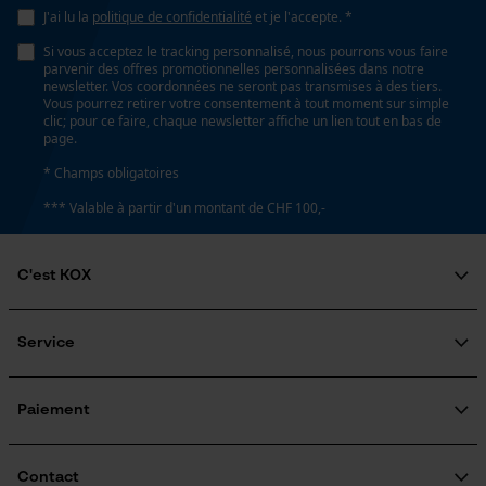
Non
J'ai lu la
politique de confidentialité
et je l'accepte. *
Page d'accueil personnalisée
Si vous acceptez le tracking personnalisé, nous pourrons vous faire
Panier sauvegardé
parvenir des offres promotionnelles personnalisées dans notre
Remplacement de chaîne sans outil
newsletter. Vos coordonnées ne seront pas transmises à des tiers.
Salutation personnelle
Non
Vous pourrez retirer votre consentement à tout moment sur simple
Géo-IP et détection des
clic; pour ce faire, chaque newsletter affiche un lien tout en bas de
utilisateurs
page.
Vidéos YouTube
* Champs obligatoires
Énergie & performance
Google Maps
*** Valable à partir d'un montant de CHF 100,-
Indicateur de capacité de la batterie
Prise de contact par chat
Non
C'est KOX
Qui sommes-nous?
Cookies marketing
Batterie incluse
Engagement social
Service
Batterie/piles non incluses
Guide pratique
Questions fréquemment posées
KOX Harvester
Traitement des retours
Inscription à la newsletter
Paiement
Rappel de produits
Google Global Site Tag
Fonction powerbank
Non
Microsoft Advertising Universal
Contact
Event Tracking