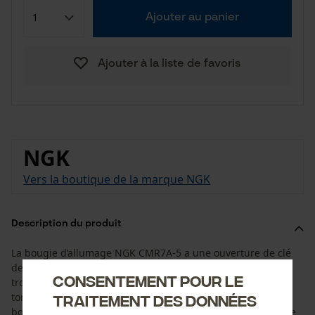
Ajouter au panier
Ajouter à la liste de favoris
NGK
Vers la boutique de la marque NGK
Description du produit
La bougie d’allumage NGK CMR7A-5 a une ouverture de clé
de 16 mm. Pour maintenir la performance de votre
Consentement pour le
tronçonneuse, de votre débroussailleuse ou de votre
tondeuse à gazon, vous devez remplacer régulièrement la
traitement des données
bougie d’allumage. Un entretien régulier accroît la durée de