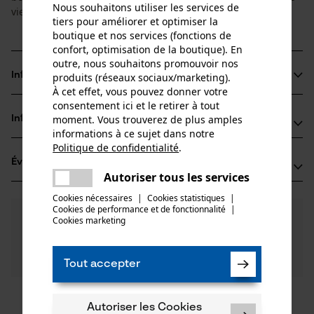
Nous souhaitons utiliser les services de
vie de votre machine.
tiers pour améliorer et optimiser la
boutique et nos services (fonctions de
confort, optimisation de la boutique). En
outre, nous souhaitons promouvoir nos
Informations sur le produit
produits (réseaux sociaux/marketing).
À cet effet, vous pouvez donner votre
consentement ici et le retirer à tout
moment. Vous trouverez de plus amples
Informations fabricant
Détails du produit
informations à ce sujet dans notre
Politique de confidentialité
.
Oregon Tool GmbH
partager
Type dactivité
Évaluations
(0)
Lise-Meitner-Str. 4
Une erreur s'est produite. Veuillez
Entretien
Autoriser tous les services
partager
70736 Fellbach, Allemagne
essayer encore.
Cookies nécessaires
|
Cookies statistiques
|
E-mail: info@kox.eu
Cookies de performance et de fonctionnalité
mail
|
0
Des questions ?
(0)
Site web: www.kox.eu
Recommander ce produit
Cookies marketing
Groupe dâge
Nos experts sont à votre disposition !
Tél.: + 49 711 300 33 200
adulte
Poser une
Filtrer par nombre détoiles
question
Tout accepter
Si vous avez des questions ou des problèmes avec le
produit ou si vous constatez des défauts, n'hésitez
Nombre de pièces
pas à nous contacter par téléphone au 044 283 6116
1 pcs
1
2
3
4
5
Autoriser les Cookies