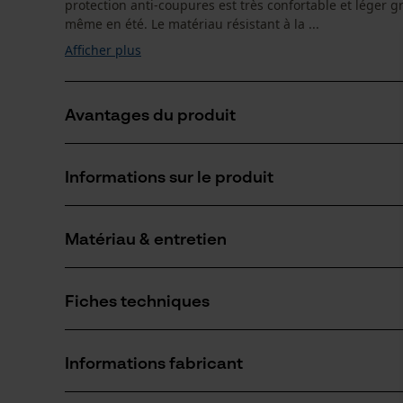
protection anti-coupures est très confortable et léger g
même en été. Le matériau résistant à la ...
Afficher plus
Avantages du produit
Tissu extérieur flexible et résistant à l'abrasion en po
Informations sur le produit
Port extra léger
Grandes poches.
Matériau & entretien
Détails du produit
Type dactivité
Fiches techniques
Protéger, Travailler, Éviter les accidents
Matériau
Fiche de données de sécurité du produit (PDF)
Type de matériau
Informations fabricant
Polyester
Nombre de pièces
1 pcs