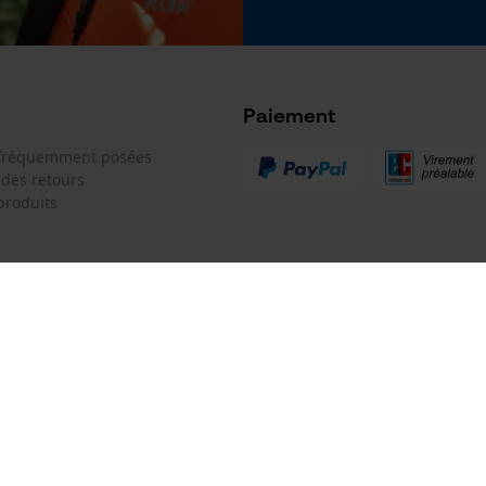
Google Global Site Tag
Microsoft Advertising Universal Event
Tracking
Survicate
Paiement
 fréquemment posées
 des retours
produits
 de contact
Oregon Tool GmbH
e de commande
KOX - Pour les Pros du Bois et de 
Motoculture
Siège social:
 contrat
Lise-Meitner-Str. 4
70736 Fellbach