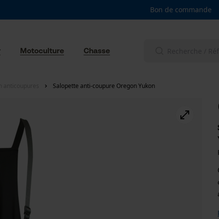
Bon de commande
r
Motoculture
Chasse
n anticoupures
Salopette anti-coupure Oregon Yukon