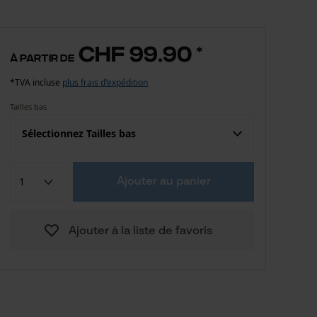
CHF 99.90
*
à partir de
*TVA incluse
plus frais d'expédition
Tailles bas
Sélectionnez Tailles bas
Confection (UE)
Taille fabricant
Ajouter au panier
CHF 99.90
44-46
Ajouter à la liste de favoris
CHF 99.90
48-50
CHF 99.90
52-54
CHF 99.90
56-58