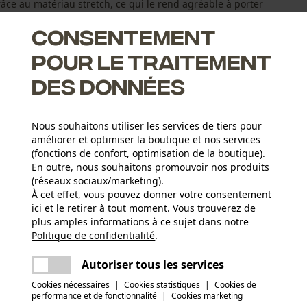
râce au matériau stretch, ce qui le rend agréable à porter
Consentement
pour le traitement
des données
lyester stretch bidirectionnel
Nous souhaitons utiliser les services de tiers pour
améliorer et optimiser la boutique et nos services
(fonctions de confort, optimisation de la boutique).
En outre, nous souhaitons promouvoir nos produits
(réseaux sociaux/marketing).
À cet effet, vous pouvez donner votre consentement
ici et le retirer à tout moment. Vous trouverez de
Groupe dâge
plus amples informations à ce sujet dans notre
adulte
Politique de confidentialité
partager
.
Une erreur s'est produite. Veuillez essayer
encore.
mail
Autoriser tous les services
Matériau principal
Synthétiques
Nombre de poches
Cookies nécessaires
|
Cookies statistiques
|
Cookies de
performance et de fonctionnalité
|
Cookies marketing
3 pcs