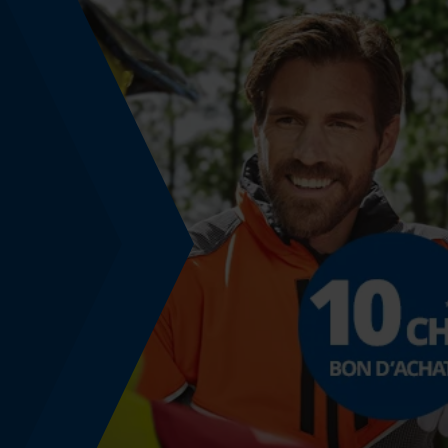
Fonction de hachage
Non
Coupe en biais
Non
Remplacement de chaîne sans outil
Non
Énergie & performance
Indicateur de capacité de la batterie
Non