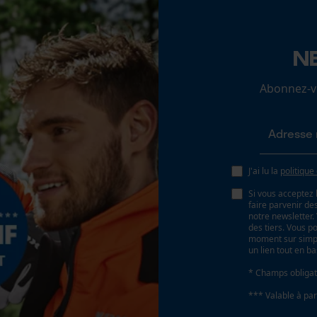
confortable, Longue durée de vie
Loop54 Personalization
N
Inverseur de phase
Page d'accueil personnalisée
Non
Abonnez-vo
Panier sauvegardé
Salutation personnelle
Tension de chaîne sans outil
Géo-IP et détection des utilisateurs
Non
Vidéos YouTube
J'ai lu la
politique
Google Maps
Si vous acceptez 
Prise de contact par chat
faire parvenir d
notre newsletter
des tiers. Vous p
moment sur simple
un lien tout en b
Cookies marketing
* Champs obligat
Batterie incluse
*** Valable à par
Batterie/piles non incluses