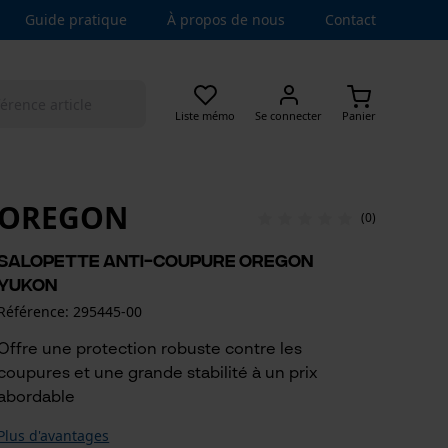
Guide pratique
À propos de nous
Contact
Liste mémo
Se connecter
Panier
OREGON
(0)
Salopette anti-coupure Oregon
Yukon
Référence: 295445-00
Offre une protection robuste contre les
coupures et une grande stabilité à un prix
abordable
Plus d'avantages