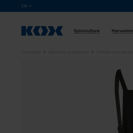
CH
Sylviculture
Harveste
Sylviculture
Vêtements et protection
Pantalon de protectio