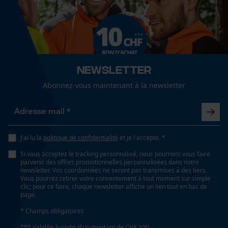
Finition du col
Recommandations dentretien
Cookies de performance et de
taille. Bien cordialement, Votre équipe KOX
ceinture élastique
Remettre les vêtements en laine en forme après le
fonctionnalité
lavage., Suivre les instructions d'entretien sur
l'étiquette., Laver à la main ou en machine avec un
Afficher plus davis
Sexe
programme délicat.
unisexe
Newsletter
Loop54 Personalization
Abonnez-vous maintenant à la newsletter
Page d'accueil personnalisée
Saison
Panier sauvegardé
Articles pour toute l'année
Salutation personnelle
Géo-IP et détection des
J'ai lu la
politique de confidentialité
et je l'accepte. *
utilisateurs
Optique/motif
Si vous acceptez le tracking personnalisé, nous pourrons vous faire
Vidéos YouTube
tricolore, réfléchissant
parvenir des offres promotionnelles personnalisées dans notre
newsletter. Vos coordonnées ne seront pas transmises à des tiers.
Google Maps
Vous pourrez retirer votre consentement à tout moment sur simple
clic; pour ce faire, chaque newsletter affiche un lien tout en bas de
Prise de contact par chat
Type de poche
page.
poches arrière, poches à fermeture éclair, poches
* Champs obligatoires
pantalon, poches pour téléphone portable, poches
*** Valable à partir d'un montant de CHF 100,-
sur les cuisses, poches en filet ou en mesh, poche