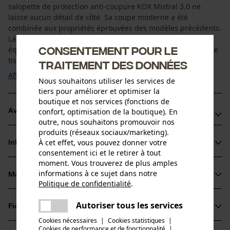
salopette de protection anti-coupure KOX Mistral 3.0 ne
laisse aucun détail de côté. Sa coupe moderne a été
combinée aux propriétés éprouvées des modèles précédents.
La salopette de protection anti-coupure possède un
Consentement pour le
équipement pratique tout en assurant confort et sécurité. Le
tissu extensible respirant offre une bonne ...
traitement des données
Afficher plus
Nous souhaitons utiliser les services de
tiers pour améliorer et optimiser la
boutique et nos services (fonctions de
confort, optimisation de la boutique). En
Avantages du produit
outre, nous souhaitons promouvoir nos
produits (réseaux sociaux/marketing).
Renforcement au niveau du bas des jambes : le polyester
À cet effet, vous pouvez donner votre
Informations sur le produit
robuste a subi un traitement déperlant et protège le bas
consentement ici et le retirer à tout
des jambes des saletés et de l’humidité
moment. Vous trouverez de plus amples
informations à ce sujet dans notre
Salopette anticoupure KOX avec élargissement latéral de
Matériau & entretien
Détails du produit
Politique de confidentialité
.
la taille à l’aide de deux boutons, doublée d’un tissu stretch
partager
pour la protection contre le froid et la saleté
Une erreur s'est produite. Veuillez
Type dactivité
Autoriser tous les services
Fiches techniques
partager
essayer encore.
Matériau
Protéger, Travailler, Éviter les accidents
Arrière de la salopette de protection anti-coupures KOX en
Cookies nécessaires
|
Cookies statistiques
|
Déclaration de conformité (PDF)
tissu extensible et respirant pour une mobilité optimale
Cookies de performance et de fonctionnalité
mail
|