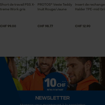
pour traitement des données
Short de travail PSS X-
PROTOS® Veste Teddy
Insert de rechange
treme Work gris
Inuit Rouge/Jaune
Halder TPE-mid Gri
Econda Tag Manager
Durabilité
Se conserve au moins 18 mois
CHF 99.00
CHF 98.77
CHF 12.90
Cookies statistiques
Contenu
5 l
Saison
Econda Analytics
Articles pour toute l'année
Mouseflow Web Analytics Tool
Fact-Finder Tracking
Consistance
huile
Cookies de performance et de
fonctionnalité
Newsletter
Contenu de la livraison
1x bidon
Abonnez-vous maintenant à la newsletter