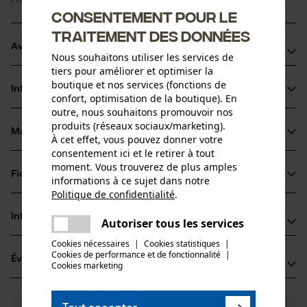
Consentement pour le
traitement des données
Avantages du produit
Nous souhaitons utiliser les services de
tiers pour améliorer et optimiser la
Huile rapidement biodégradable
boutique et nos services (fonctions de
Informations sur le produit
Excellente protection contre l'usure
confort, optimisation de la boutique). En
outre, nous souhaitons promouvoir nos
Bonne propriété au froid, est ainsi utilisable tant en été
produits (réseaux sociaux/marketing).
qu'en hiver
Matériau & entretien
À cet effet, vous pouvez donner votre
Détails du produit
consentement ici et le retirer à tout
moment. Vous trouverez de plus amples
Type dactivité
Fiches techniques
informations à ce sujet dans notre
Matériau
Lubrifier, Protéger
Politique de confidentialité
.
Fiche de données de sécurité du produit (PDF)
partager
Matériau principal
Informations fabricant
Une erreur s'est produite. Veuillez
Autoriser tous les services
Huiles
partager
Groupe dâge
essayer encore.
Fiches techniques de sécurité (PDF)
Cookies nécessaires
|
Cookies statistiques
|
Oregon Tool GmbH
adulte
Cookies de performance et de fonctionnalité
mail
|
Évaluations
(2)
Lise-Meitner-Str. 4
Cookies marketing
Matériau remarque
70736 Fellbach, Allemagne
Excellent Ange bleu Label écologique EU Ecolabel
E-mail: info@kox.eu
Nombre de pièces