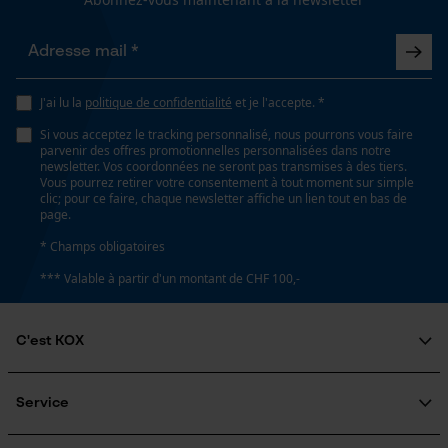
Loop54 Personalization
Viscosité
70 mm²/s
Page d'accueil personnalisée
J'ai lu la
politique de confidentialité
et je l'accepte. *
Panier sauvegardé
Si vous acceptez le tracking personnalisé, nous pourrons vous faire
parvenir des offres promotionnelles personnalisées dans notre
Salutation personnelle
Classe de viscosité
newsletter. Vos coordonnées ne seront pas transmises à des tiers.
ISO 68
Vous pourrez retirer votre consentement à tout moment sur simple
Géo-IP et détection des
clic; pour ce faire, chaque newsletter affiche un lien tout en bas de
utilisateurs
page.
Vidéos YouTube
* Champs obligatoires
Volume
Google Maps
32400 cm³
*** Valable à partir d'un montant de CHF 100,-
Prise de contact par chat
C'est KOX
Spécifications techniques
Cookies marketing
Qui sommes-nous?
État de lunité
Engagement social
Service
Liquide
Guide pratique
Questions fréquemment posées
KOX Harvester