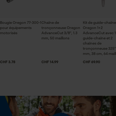
ID de session
artisanat, Viticulture, Arboriculture fruitière,
Sauvegarder les préférences
agriculture
pour traitement des données
Econda Tag Manager
Bougie Oregon 77-300-1
Chaîne de
Kit de guide-chaîne
pour équipements
tronçonneuse Oregon
Oregon 1+2
Saison
motorisés
AdvanceCut 3/8", 1.3
AdvanceCut avec 1
Articles pour toute l'année
mm, 50 maillons
guide-chaîne et 2
Cookies statistiques
chaînes de
tronçonneuse 325",
mm, 38 cm, 64 mail
Consistance
graisseux
CHF 3.78
CHF 14.99
CHF 69.90
Econda Analytics
Contenu de la livraison
Mouseflow Web Analytics Tool
1 x FELCO Graisse
Fact-Finder Tracking
Volume
Cookies de performance et de
228.38 cm³
fonctionnalité