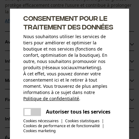
protège efficacement contre l’usure et contribue à prolonger
la ...
Consentement pour le
Afficher plus
traitement des données
Nous souhaitons utiliser les services de
tiers pour améliorer et optimiser la
Avantages du produit
boutique et nos services (fonctions de
confort, optimisation de la boutique). En
Stable en température pour une lubrification fiable dans
outre, nous souhaitons promouvoir nos
Informations sur le produit
des conditions variables
produits (réseaux sociaux/marketing).
Haute résistance à la pression pour les outils fortement
À cet effet, vous pouvez donner votre
consentement ici et le retirer à tout
sollicités
Matériau & entretien
Détails du produit
moment. Vous trouverez de plus amples
Réduction de l’usure pour une longévité accrue
informations à ce sujet dans notre
Type dactivité
Politique de confidentialité
.
Fiches techniques
partager
Matériau
Lubrifier, Protéger
Une erreur s'est produite. Veuillez
Autoriser tous les services
Fiches techniques de sécurité (PDF)
partager
essayer encore.
Matériau remarque
Informations fabricant
Cookies nécessaires
|
Cookies statistiques
|
Graisse lubrifiante a base de savon lithium-calcium et
Cookies de performance et de fonctionnalité
mail
|
Groupe dâge
d'esters synthetiques rapidement biodegradables
Cookies marketing
FELCO EUROPE GmbH
adulte
Évaluations
(0)