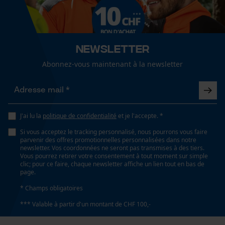
Spécifications techniques
Newsletter
État de lunité
Loop54 Personalization
Pâteux
Abonnez-vous maintenant à la newsletter
Page d'accueil personnalisée
Panier sauvegardé
Type de cartouche
Salutation personnelle
Cartouche à visser
Géo-IP et détection des
J'ai lu la
politique de confidentialité
et je l'accepte. *
utilisateurs
Si vous acceptez le tracking personnalisé, nous pourrons vous faire
Vidéos YouTube
parvenir des offres promotionnelles personnalisées dans notre
Lubrification automatique de la chaîne
newsletter. Vos coordonnées ne seront pas transmises à des tiers.
Google Maps
Non
Vous pourrez retirer votre consentement à tout moment sur simple
clic; pour ce faire, chaque newsletter affiche un lien tout en bas de
Prise de contact par chat
page.
Propriété
* Champs obligatoires
Haute qualité, Respectueux de l'environnement,
*** Valable à partir d'un montant de CHF 100,-
Cookies marketing
Lubrifiant, Résistant à la température, Soignant