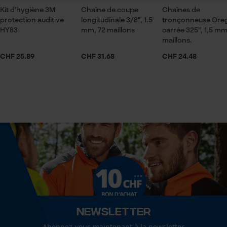
pour traitement des données
Kit d'hygiène 3M
Chaîne de coupe
Chaînes de
Contenu de la livraison
protection auditive
longitudinale 3/8", 1.5
tronçonneuse Ore
Econda Tag Manager
1 x guide chaîne
HY83
mm, 72 maillons
carrée 325", 1,5 mm
maillons.
CHF 25.89
CHF 31.68
CHF 24.48
Volume
Cookies statistiques
48.99 in³
Dimensions et taille
Econda Analytics
Longueur du rail
Mouseflow Web Analytics Tool
50 cm
Fact-Finder Tracking
Spécifications techniques
Cookies de performance et de
fonctionnalité
Lubrification automatique de la chaîne
Newsletter
Non
Abonnez-vous maintenant à la newsletter