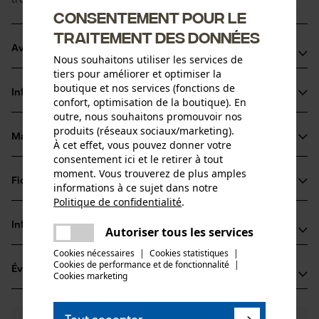
Consentement pour le
traitement des données
Avantages du produit
Nous souhaitons utiliser les services de
tiers pour améliorer et optimiser la
Plus léger par rapport aux guides en acier plein
boutique et nos services (fonctions de
Informations sur le produit
Lubrification optimale grâce au système de graissage
confort, optimisation de la boutique). En
outre, nous souhaitons promouvoir nos
LubriTech™
produits (réseaux sociaux/marketing).
Pignon innovant avec roulement ne nécessitant aucune
Matériau & entretien
À cet effet, vous pouvez donner votre
Détails du produit
maintenance.
consentement ici et le retirer à tout
moment. Vous trouverez de plus amples
Type dactivité
Fiches techniques
informations à ce sujet dans notre
Matériau
Scier
Politique de confidentialité
.
Fiche technique du fabricant (PDF)
partager
Matériau principal
Informations fabricant
Une erreur s'est produite. Veuillez
Autoriser tous les services
Acier
partager
Groupe dâge
essayer encore.
Cookies nécessaires
|
Cookies statistiques
|
Fabricant
adulte
Cookies de performance et de fonctionnalité
mail
|
Évaluations
(2)
Oregon Tool, Inc.
Cookies marketing
Revêtement de surface
4909 SE International Way
Surface vernie
97222 Portland, États-Unis
Nombre de pièces