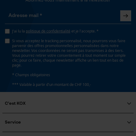
Propriété
Loop54 Personalization
Innovant, Moderne, Facile, Robuste, Grande stabilité
Page d'accueil personnalisée
J'ai lu la
politique de confidentialité
et je l'accepte. *
Panier sauvegardé
Si vous acceptez le tracking personnalisé, nous pourrons vous faire
Fonction de hachage
parvenir des offres promotionnelles personnalisées dans notre
Salutation personnelle
newsletter. Vos coordonnées ne seront pas transmises à des tiers.
Non
Vous pourrez retirer votre consentement à tout moment sur simple
Géo-IP et détection des
clic; pour ce faire, chaque newsletter affiche un lien tout en bas de
utilisateurs
page.
Vidéos YouTube
Inverseur de phase
* Champs obligatoires
Non
Google Maps
*** Valable à partir d'un montant de CHF 100,-
Prise de contact par chat
Coupe en biais
C'est KOX
Non
Cookies marketing
Qui sommes-nous?
Engagement social
Service
Guide pratique
Pas
Questions fréquemment posées
KOX Harvester