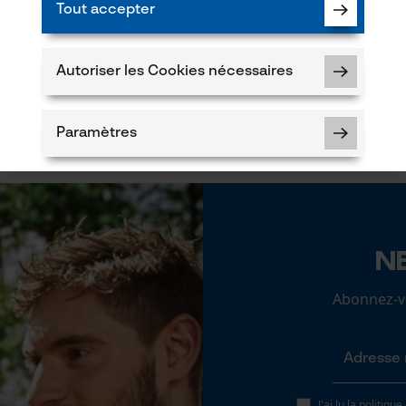
sylviculture, villes et communes, jardinage et
Tout accepter
aménagement paysager, agriculture
Recommander ce produit
Autoriser les Cookies nécessaires
Contenu de la livraison
1 x guide chaîne
Paramètres
5
uit
Cookies nécessaires
N
c le produit ou si vous constatez des défauts,
044 283 6116 ou par e-mail à info-ch@kox.eu.
Abonnez-vo
Longueur du rail
80 cm
Vérifier linstallation de cookies
ID de session
Sauvegarder les préférences pour
traitement des données
J'ai lu la
politique