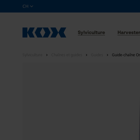
CH
Sylviculture
Harveste
Sylviculture
Chaînes et guides
Guides
Guide-chaîne O