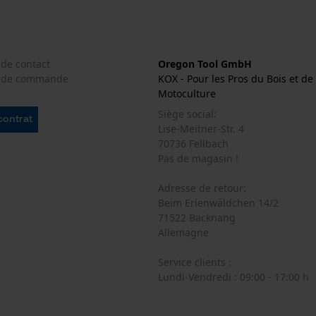
Loop54 Personalization
Propulseur épaisseur de la rainure (mm)
Page d'accueil personnalisée
1.6 mm
 de contact
Oregon Tool GmbH
Panier sauvegardé
e de commande
KOX - Pour les Pros du Bois et de 
Salutation personnelle
Motoculture
Tension de chaîne sans outil
Géo-IP et détection des utilisateurs
Siège social:
Non
 contrat
Lise-Meitner-Str. 4
Vidéos YouTube
70736 Fellbach
Google Maps
Pas de magasin !
Prise de contact par chat
Adresse de retour:
Beim Erlenwäldchen 14/2
71522 Backnang
Allemagne
Cookies marketing
Service clients :
Batterie incluse
Lundi-Vendredi : 09:00 - 17:00 h
Batterie/piles non incluses
Google Global Site Tag