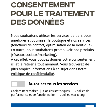
Consentement
pour le traitement
des données
 lubrifiant ce qui améliore la lubrification du guide et de la
Nous souhaitons utiliser les services de tiers pour
améliorer et optimiser la boutique et nos services
uide peut être remplacée dans son entier
(fonctions de confort, optimisation de la boutique).
En outre, nous souhaitons promouvoir nos produits
(réseaux sociaux/marketing).
À cet effet, vous pouvez donner votre consentement
Groupe dâge
ici et le retirer à tout moment. Vous trouverez de
adulte
plus amples informations à ce sujet dans notre
Politique de confidentialité
partager
.
Une erreur s'est produite. Veuillez essayer
Revêtement de surface
encore.
Surface vernie
Nombre déléments propulseurs
mail
Autoriser tous les services
105
Cookies nécessaires
|
Cookies statistiques
|
Cookies de
performance et de fonctionnalité
|
Cookies marketing
(0)
Secteur