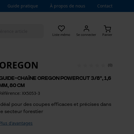
Guide pratique
À propos de nous
Contact
Liste mémo
Se connecter
Panier
OREGON
(0)
Guide-chaîne Oregon PowerCut 3/8", 1,6
mm, 80 cm
Référence: XX5053-3
Idéal pour des coupes efficaces et précises dans
le secteur forestier
Plus d'avantages