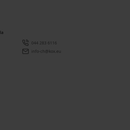
la
044 283 6116
info-ch@kox.eu