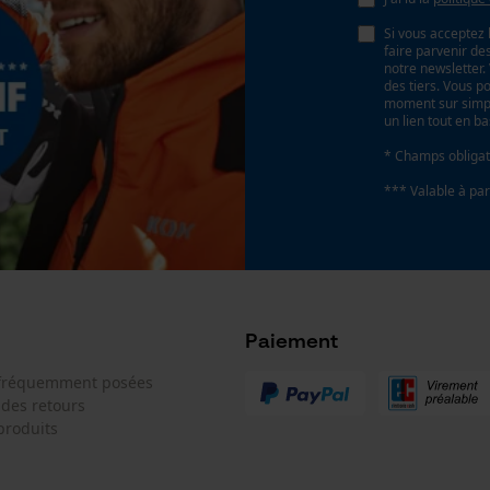
Econda Tag Manager
Si vous acceptez 
Réglage Jolly
faire parvenir d
60 deg
notre newsletter
des tiers. Vous p
moment sur simple
Cookies statistiques
un lien tout en b
Limes 2ème moitié
* Champs obligat
5.2 mm
*** Valable à par
Econda Analytics
Fonction de hachage
Non
Mouseflow Web Analytics Tool
Fact-Finder Tracking
Paiement
Coupe en biais
Non
 fréquemment posées
Cookies de performance et de
 des retours
fonctionnalité
produits
Pas
3/8"