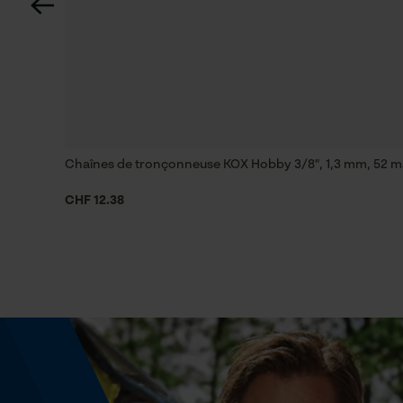
Lubrification automatique de la chaîne
Non
Fonction de hachage
Non
Chaînes de tronçonneuse KOX Hobby 3/8", 1,3 mm, 52 ma
CHF 12.38
Coupe en biais
Non
Propulseur épaisseur de la rainure (mm)
1.3 mm
Tension de chaîne sans outil
Non