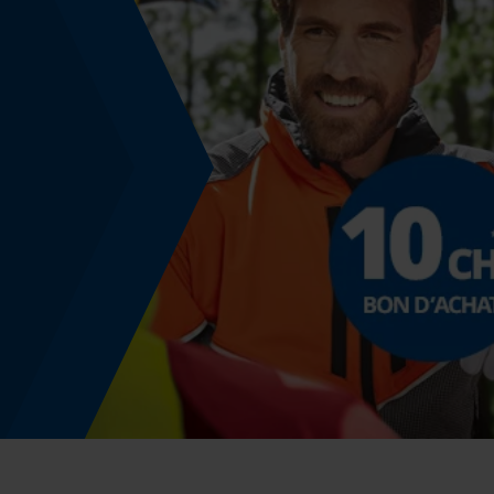
Énergie & performance
Indicateur de capacité de la batterie
Non
Fonction powerbank
Non
Utilisation et fonctionnement
Consignes dutilisation
Veillez à ce que la chaîne soit correctement
tendue. Vérifiez toujours que le trou de graissag
est propre et qu'il est recouvert de graisse.