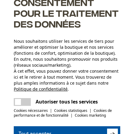
Consentement
pour le traitement
des données
'alliage silicium-acier
 durée de vie du guide et de la chaîne, un clapet maintient le
Nous souhaitons utiliser les services de tiers pour
améliorer et optimiser la boutique et nos services
(fonctions de confort, optimisation de la boutique).
En outre, nous souhaitons promouvoir nos produits
(réseaux sociaux/marketing).
Groupe dâge
À cet effet, vous pouvez donner votre consentement
adulte
ici et le retirer à tout moment. Vous trouverez de
plus amples informations à ce sujet dans notre
Revêtement de surface
Politique de confidentialité
partager
.
Une erreur s'est produite. Veuillez essayer
Surface vernie
Nombre déléments propulseurs
encore.
mail
Autoriser tous les services
52
Cookies nécessaires
|
Cookies statistiques
|
Cookies de
(0)
performance et de fonctionnalité
|
Cookies marketing
Secteur
sylviculture, villes et communes, jardinage et