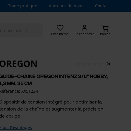
Guide pratique
À propos de nous
Contact
Liste mémo
Se connecter
Panier
OREGON
(0)
Guide-chaîne Oregon Intenz 3/8" Hobby,
1,3 mm, 35 cm
Référence: XX5123-T
Dispositif de tension intégré pour optimiser la
tension de la chaîne et augmenter la précision
de coupe
Plus d'avantages