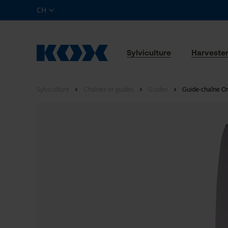
CH
Sylviculture
Harveste
Sylviculture
Chaînes et guides
Guides
Guide-chaîne Or