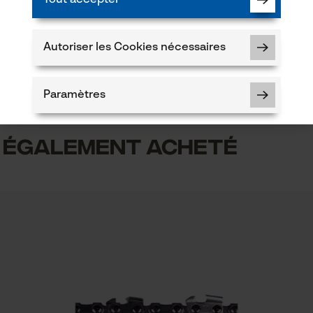
Tout accepter
aménagement paysager, agriculture
Recommander ce produit
Autoriser les Cookies nécessaires
Contenu de la livraison
1 x guide chaîne
Paramètres
5
t également acheté
uit
Cookies nécessaires
c le produit ou si vous constatez des défauts,
044 283 6116 ou par e-mail à info-ch@kox.eu.
Vérifier linstallation de cookies
ID de session
Sauvegarder les préférences pour
traitement des données