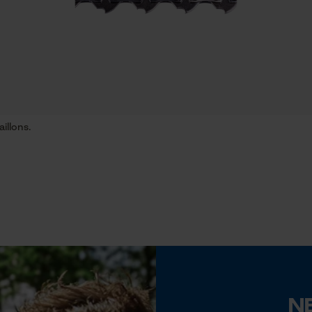
Econda Tag Manager
Propriété
Longue durée de vie, Robuste, Haute
performance de coupe
Cookies statistiques
Inverseur de phase
Non
illons.
Econda Analytics
Pas
Mouseflow Web Analytics Tool
3/8" hobby Intenz
Fact-Finder Tracking
Épaisseur du propulseur / largeur de la rainure
0.05 in
Cookies de performance et de
fonctionnalité
Remplacement de chaîne sans outil
N
Non