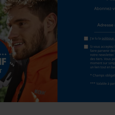
Loop54 Personalization
Abonnez-vo
Page d'accueil personnalisée
Panier sauvegardé
Batterie incluse
Salutation personnelle
Batterie/piles non incluses
Géo-IP et détection des utilisateurs
J'ai lu la
politique
Vidéos YouTube
Si vous acceptez 
faire parvenir d
Google Maps
notre newsletter
des tiers. Vous p
Prise de contact par chat
moment sur simple
un lien tout en b
* Champs obligat
Cookies marketing
*** Valable à par
e
Google Global Site Tag
Microsoft Advertising Universal Event