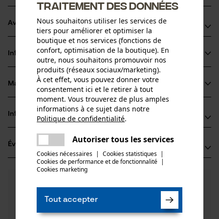
traitement des données
Nous souhaitons utiliser les services de
Avantages du produit
tiers pour améliorer et optimiser la
boutique et nos services (fonctions de
Associe une grande stabilité à un petit poids grâce à
confort, optimisation de la boutique). En
Informations sur le produit
l'alliage silicium-acier
outre, nous souhaitons promouvoir nos
produits (réseaux sociaux/marketing).
Pour augmenter la puissance de coupe et prolonger la
À cet effet, vous pouvez donner votre
durée de vie du guide et de la chaîne, un clapet maintient le
Matériau & entretien
consentement ici et le retirer à tout
Détails du produit
lubrifiant à l'endroit où il est nécessaire
moment. Vous trouverez de plus amples
informations à ce sujet dans notre
Type dactivité
Informations fabricant
Politique de confidentialité
.
Matériau
Scier
partager
Une erreur s'est produite. Veuillez
Oregon Tool GmbH
Autoriser tous les services
Matériau principal
partager
Évaluations
(8)
essayer encore.
Lise-Meitner-Str. 4
Acier
Cookies nécessaires
|
Cookies statistiques
|
Groupe dâge
70736 Fellbach, Allemagne
Cookies de performance et de fonctionnalité
mail
|
adulte
Cookies marketing
E-mail: info@kox.eu
4.9
Des questions ?
(8)
Site web: www.kox.eu
Recommander ce produit
Revêtement de surface
Nos experts sont à votre disposition !
Tél.: + 49 711 300 33 200
Surface vernie
Tout accepter
Poser une
Nombre de pièces
Filtrer par nombre détoiles
question
1 pcs
Si vous avez des questions ou des problèmes avec le