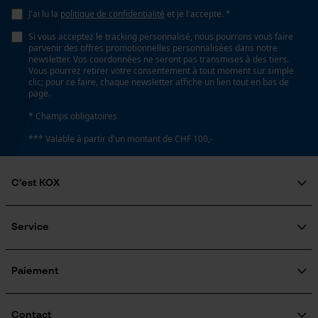
J'ai lu la
politique de confidentialité
et je l'accepte. *
Loop54 Personalization
Si vous acceptez le tracking personnalisé, nous pourrons vous faire
Page d'accueil personnalisée
Fonction de hachage
parvenir des offres promotionnelles personnalisées dans notre
Non
newsletter. Vos coordonnées ne seront pas transmises à des tiers.
Panier sauvegardé
Vous pourrez retirer votre consentement à tout moment sur simple
clic; pour ce faire, chaque newsletter affiche un lien tout en bas de
Salutation personnelle
page.
Géo-IP et détection des
Inverseur de phase
utilisateurs
* Champs obligatoires
Non
Vidéos YouTube
*** Valable à partir d'un montant de CHF 100,-
Google Maps
Coupe en biais
Prise de contact par chat
C'est KOX
Non
Qui sommes-nous?
Engagement social
Service
Cookies marketing
Pas
Guide pratique
3/8" hobby
Questions fréquemment posées
KOX Harvester
Traitement des retours
Inscription à la newsletter
Paiement
Rappel de produits
Propulseur épaisseur de la rainure (mm)
Google Global Site Tag
Contact