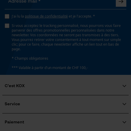
Loop54 Personalization
Propriété
Page d'accueil personnalisée
Longue durée de vie, Facile, Robuste, Grande
J'ai lu la
politique de confidentialité
et je l'accepte. *
Panier sauvegardé
stabilité
Si vous acceptez le tracking personnalisé, nous pourrons vous faire
parvenir des offres promotionnelles personnalisées dans notre
Salutation personnelle
newsletter. Vos coordonnées ne seront pas transmises à des tiers.
Géo-IP et détection des
Vous pourrez retirer votre consentement à tout moment sur simple
utilisateurs
Fonction de hachage
clic; pour ce faire, chaque newsletter affiche un lien tout en bas de
page.
Non
Vidéos YouTube
* Champs obligatoires
Google Maps
*** Valable à partir d'un montant de CHF 100,-
Prise de contact par chat
Inverseur de phase
Non
C'est KOX
Cookies marketing
Qui sommes-nous?
Coupe en biais
Engagement social
Service
Non
Guide pratique
Questions fréquemment posées
KOX Harvester
Traitement des retours
Inscription à la newsletter
Paiement
Google Global Site Tag
Pas
Rappel de produits