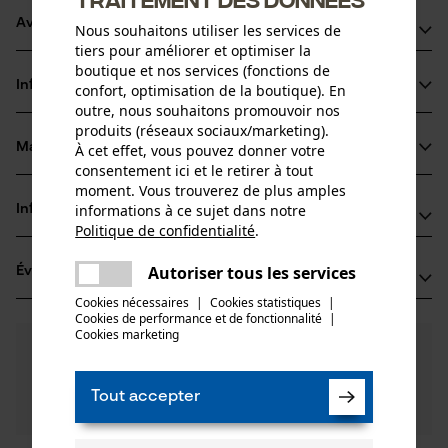
Avantages du produit
Nous souhaitons utiliser les services de
tiers pour améliorer et optimiser la
Poids réduit par rapport aux guides en acier plein
boutique et nos services (fonctions de
Informations sur le produit
confort, optimisation de la boutique). En
Stabilité renforcée grâce à l'alliage silicium-acier
outre, nous souhaitons promouvoir nos
Pour augmenter la puissance de coupe et prolonger la
produits (réseaux sociaux/marketing).
durée de vie du guide et de la chaîne, un clapet maintient le
Matériau & entretien
À cet effet, vous pouvez donner votre
Détails du produit
consentement ici et le retirer à tout
lubrifiant à l'endroit où il est nécessaire
moment. Vous trouverez de plus amples
Type dactivité
informations à ce sujet dans notre
Informations fabricant
Matériau
Scier
Politique de confidentialité
.
partager
Oregon Tool GmbH
Une erreur s'est produite. Veuillez
Matériau principal
Autoriser tous les services
Évaluations
(8)
Lise-Meitner-Str. 4
partager
Acier
essayer encore.
Groupe dâge
70736 Fellbach, Allemagne
Cookies nécessaires
|
Cookies statistiques
|
adulte
Cookies de performance et de fonctionnalité
mail
|
E-mail: info@kox.eu
Cookies marketing
4.5
Des questions ?
(8)
Site web: www.kox.eu
Recommander ce produit
Revêtement de surface
Nos experts sont à votre disposition !
Tél.: + 49 711 300 33 200
Surface vernie
Poser une
Nombre de pièces
Tout accepter
Filtrer par nombre détoiles
question
1 pcs
Si vous avez des questions ou des problèmes avec le
produit ou si vous constatez des défauts, n'hésitez