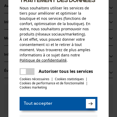
Avantages du produit
Nous souhaitons utiliser les services de
tiers pour améliorer et optimiser la
Poids réduit par rapport aux guides en acier plein
boutique et nos services (fonctions de
Informations sur le produit
confort, optimisation de la boutique). En
Stabilité renforcée grâce à l'alliage silicium-acier
outre, nous souhaitons promouvoir nos
Pour augmenter la puissance de coupe et prolonger la
produits (réseaux sociaux/marketing).
durée de vie du guide et de la chaîne, un clapet maintient le
Matériau & entretien
À cet effet, vous pouvez donner votre
Détails du produit
consentement ici et le retirer à tout
lubrifiant à l'endroit où il est nécessaire
moment. Vous trouverez de plus amples
Type dactivité
informations à ce sujet dans notre
Informations fabricant
Matériau
Scier
Politique de confidentialité
.
partager
Oregon Tool GmbH
Une erreur s'est produite. Veuillez
Matériau principal
Autoriser tous les services
Évaluations
(0)
Lise-Meitner-Str. 4
partager
Acier
essayer encore.
Groupe dâge
70736 Fellbach, Allemagne
Cookies nécessaires
|
Cookies statistiques
|
adulte
Cookies de performance et de fonctionnalité
mail
|
E-mail: info@kox.eu
Cookies marketing
0
Des questions ?
(0)
Site web: www.kox.eu
Recommander ce produit
Revêtement de surface
Nos experts sont à votre disposition !
Tél.: + 49 711 300 33 200
Surface vernie
Poser une
Nombre de pièces
Tout accepter
Filtrer par nombre détoiles
question
1 pcs
Si vous avez des questions ou des problèmes avec le
produit ou si vous constatez des défauts, n'hésitez