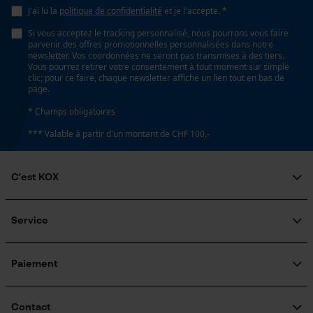
Loop54 Personalization
Propriété
J'ai lu la
politique de confidentialité
et je l'accepte. *
Longue durée de vie, Facile, Robuste
Page d'accueil personnalisée
Si vous acceptez le tracking personnalisé, nous pourrons vous faire
parvenir des offres promotionnelles personnalisées dans notre
Panier sauvegardé
newsletter. Vos coordonnées ne seront pas transmises à des tiers.
Vous pourrez retirer votre consentement à tout moment sur simple
Fonction de hachage
Salutation personnelle
clic; pour ce faire, chaque newsletter affiche un lien tout en bas de
Non
page.
Géo-IP et détection des
utilisateurs
* Champs obligatoires
Vidéos YouTube
*** Valable à partir d'un montant de CHF 100,-
Inverseur de phase
Google Maps
Non
Prise de contact par chat
C'est KOX
Coupe en biais
Qui sommes-nous?
Non
Engagement social
Service
Cookies marketing
Guide pratique
Questions fréquemment posées
KOX Harvester
Traitement des retours
Inscription à la newsletter
Paiement
Pas
Rappel de produits
3/8"
Google Global Site Tag
Contact