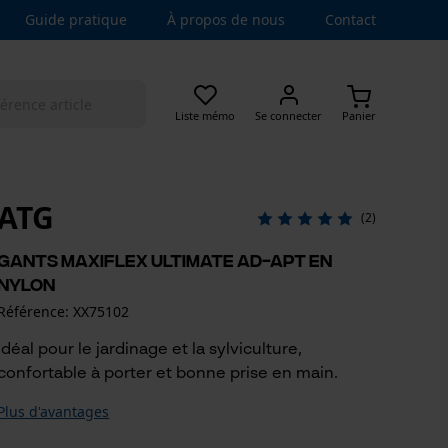
Guide pratique
À propos de nous
Contact
Liste mémo
Se connecter
Panier
ATG
(2)
Gants MaxiFlex Ultimate AD-APT en
nylon
Référence: XX75102
Idéal pour le jardinage et la sylviculture,
confortable à porter et bonne prise en main.
Plus d'avantages