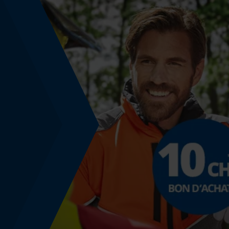
Fonction powerbank
Non
Utilisation prévue
Démarrage
vêtements de plein air, vêtements de travail
Stockage et conservation
Consignes de stockage
Conserver dans l'emballage d'origine, dans un
endroit frais et sec, à l'abri de la lumière. Tenir à
l'écart de l'ozone et des sources de chaleur ainsi
que des flammes nues. Les gants neufs peuvent
être utilisés hors de leur emballage d'origine
jusqu'à 5 ans maximum après la date de