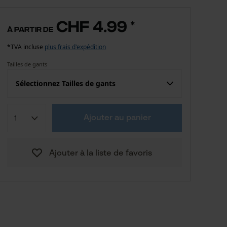
CHF 4.99
*
à partir de
*TVA incluse
plus frais d'expédition
Tailles de gants
Sélectionnez Tailles de gants
Confection (UE)
Taille fabricant
Ajouter au panier
CHF 4.99
5
Ajouter à la liste de favoris
CHF 4.99
6
CHF 4.99
7
CHF 4.99
8