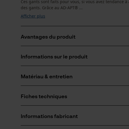
Ces gants sont faits pour vous, si vous avez tendance à
des gants. Grâce au AD-APT® ...
Afficher plus
Avantages du produit
Entièrement respirant : vos mains restent sèches, fr
Informations sur le produit
Paume des mains enduite
Excellente flexibilité
Matériau & entretien
Détails du produit
Type dactivité
Fiches techniques
Protéger, Travailler
Matériau
Mode d'emploi (PDF)
Matériau principal
Informations fabricant
Synthétiques
Nombre de pièces
Fiche technique du fabricant (PDF)
1 pcs