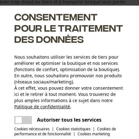
 avoir trop chaud au main et à transpirer lorsque vous portez
Consentement
pour le traitement
des données
aîches et productives
Nous souhaitons utiliser les services de tiers pour
améliorer et optimiser la boutique et nos services
(fonctions de confort, optimisation de la boutique).
En outre, nous souhaitons promouvoir nos produits
(réseaux sociaux/marketing).
À cet effet, vous pouvez donner votre consentement
ici et le retirer à tout moment. Vous trouverez de
Groupe dâge
plus amples informations à ce sujet dans notre
adulte
Politique de confidentialité
partager
.
Une erreur s'est produite. Veuillez essayer
encore.
Déclaration de conformité (PDF)
mail
Autoriser tous les services
Matériau remarque
OEKO-TEX STANDARD 100
Applications
Cookies nécessaires
|
Cookies statistiques
|
Cookies de
performance et de fonctionnalité
|
Cookies marketing
Impression du logo, Inscription du logo,