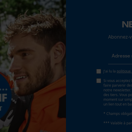
Loop54 Personalization
N
Page d'accueil personnalisée
Abonnez-vo
Panier sauvegardé
Salutation personnelle
Géo-IP et détection des utilisateurs
Vidéos YouTube
J'ai lu la
politique
Google Maps
Si vous acceptez 
Prise de contact par chat
faire parvenir d
notre newsletter
des tiers. Vous p
moment sur simple
un lien tout en b
Cookies marketing
* Champs obligat
*** Valable à par