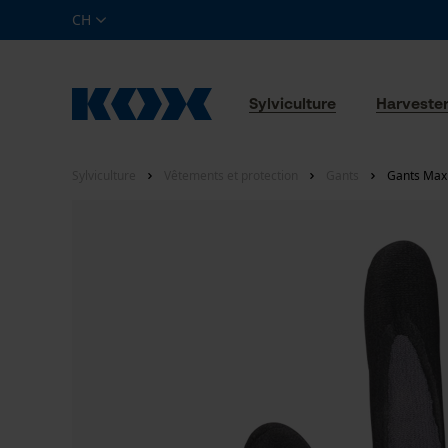
CH
Sylviculture
Harveste
Sylviculture
Vêtements et protection
Gants
Gants Maxi