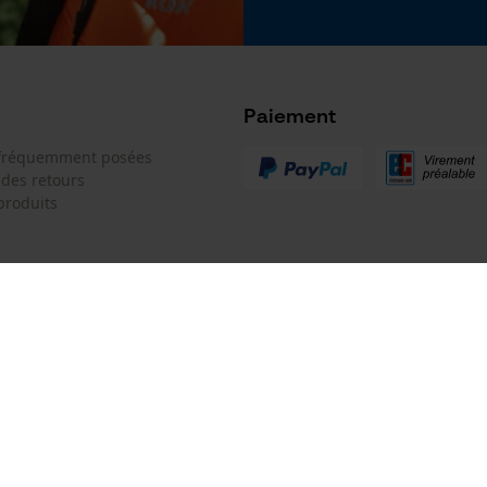
Google Global Site Tag
Microsoft Advertising Universal Event
Tracking
Survicate
Paiement
 fréquemment posées
 des retours
produits
oduit doivent toujours être respectées.
 de contact
Oregon Tool GmbH
e de commande
KOX - Pour les Pros du Bois et de 
Motoculture
Siège social:
 contrat
Lise-Meitner-Str. 4
70736 Fellbach