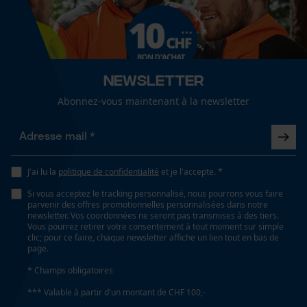
prise en main sûre, moulant, Imperméable à l'eau,
Cookies de performance et de
Confortable, Résistant à la déchirure, élastique,
fonctionnalité
résistant à l'abrasion, Poignée humide, Résistant à la
traction, de forme anatomique, Poignée sèche,
respirant
Newsletter
Loop54 Personalization
Abonnez-vous maintenant à la newsletter
Page d'accueil personnalisée
Fonction de hachage
Non
Panier sauvegardé
Salutation personnelle
J'ai lu la
politique de confidentialité
et je l'accepte. *
Géo-IP et détection des
Inverseur de phase
utilisateurs
Si vous acceptez le tracking personnalisé, nous pourrons vous faire
Non
parvenir des offres promotionnelles personnalisées dans notre
Vidéos YouTube
newsletter. Vos coordonnées ne seront pas transmises à des tiers.
Vous pourrez retirer votre consentement à tout moment sur simple
Google Maps
clic; pour ce faire, chaque newsletter affiche un lien tout en bas de
page.
Coupe en biais
Prise de contact par chat
Non
* Champs obligatoires
*** Valable à partir d'un montant de CHF 100,-