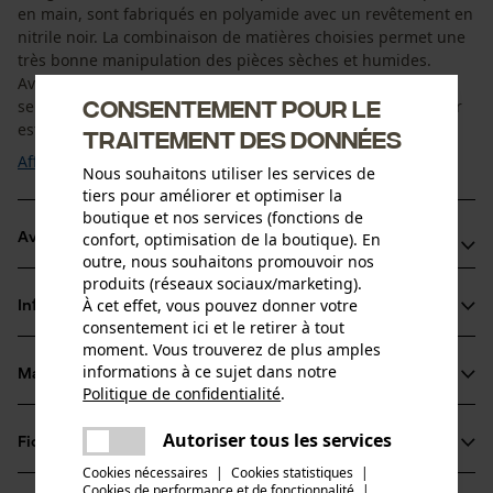
en main, sont fabriqués en polyamide avec un revêtement en
nitrile noir. La combinaison de matières choisies permet une
très bonne manipulation des pièces sèches et humides.
Avantage particulier : la coupe anatomique contribue non
Consentement pour le
seulement à un grand confort, mais la sensation au toucher
est également très proche de la ...
traitement des données
Afficher plus
Nous souhaitons utiliser les services de
tiers pour améliorer et optimiser la
boutique et nos services (fonctions de
confort, optimisation de la boutique). En
Avantages du produit
outre, nous souhaitons promouvoir nos
produits (réseaux sociaux/marketing).
Gants de jardinage imperméables à la paume de la main
À cet effet, vous pouvez donner votre
Informations sur le produit
avec une bonne adhérence sur surface sèche et mouillée
consentement ici et le retirer à tout
Gants de protection en tricot fin 3D sans couture, très
moment. Vous trouverez de plus amples
informations à ce sujet dans notre
résistants à l'abrasion, à la traction et à la déchirure
Matériau & entretien
Détails du produit
Politique de confidentialité
.
Gants de travail en tricot élastique avec une excellente
partager
respirabilité
Une erreur s'est produite. Veuillez
Type dactivité
Autoriser tous les services
Fiches techniques
partager
essayer encore.
Matériau
Protéger, Travailler
Cookies nécessaires
|
Cookies statistiques
|
Fiche de données de sécurité du produit (PDF)
Cookies de performance et de fonctionnalité
mail
|