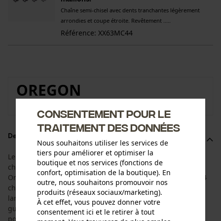
Chaîne semi-chisel avec dents tranchantes légèrement
arrondies et coupe étroite. Revêtement .....
Référence: XX63MC44
OREGON
Vers la boutique de la marque Oregon
Consentement pour le
traitement des données
Description du produit
Nous souhaitons utiliser les services de
tiers pour améliorer et optimiser la
Le kit est adapté à la durée de vie du guide-chaîne et de la
boutique et nos services (fonctions de
chaîne de tronçonneuse. Il comprend le guide-chaîne
confort, optimisation de la boutique). En
Oregon AdvanceCut d'une longueur de coupe de 30 cm et 4
outre, nous souhaitons promouvoir nos
chaînes de tronçonneuse Oregon DuraCut/MultiCut d'une
produits (réseaux sociaux/marketing).
largeur de maillon de 1,3 mm et d'un pas de 3/8" Hobby. Le
À cet effet, vous pouvez donner votre
guide-chaîne AdvanceCut d'Oregon est robuste, avec une
consentement ici et le retirer à tout
pointe à rivets multiples et un petit rayon ...