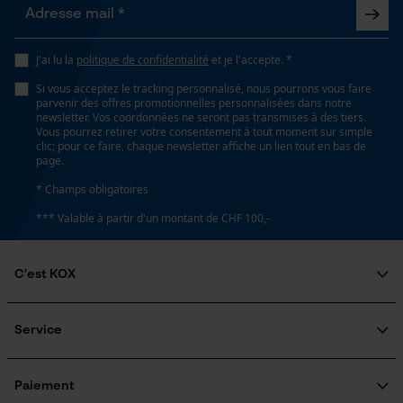
Propriété
Google Maps
Longue durée de vie, Facile, Robuste, Haute
Prise de contact par chat
performance de coupe, Grande stabilité
J'ai lu la
politique de confidentialité
et je l'accepte. *
Si vous acceptez le tracking personnalisé, nous pourrons vous faire
parvenir des offres promotionnelles personnalisées dans notre
Fonction de hachage
newsletter. Vos coordonnées ne seront pas transmises à des tiers.
Cookies marketing
Vous pourrez retirer votre consentement à tout moment sur simple
Non
clic; pour ce faire, chaque newsletter affiche un lien tout en bas de
page.
* Champs obligatoires
Inverseur de phase
Google Global Site Tag
*** Valable à partir d'un montant de CHF 100,-
Non
Microsoft Advertising Universal
Event Tracking
C'est KOX
Survicate
Coupe en biais
Non
Qui sommes-nous?
Engagement social
Service
Guide pratique
Questions fréquemment posées
Pas
KOX Harvester
Traitement des retours
3/8" hobby
Inscription à la newsletter
Paiement