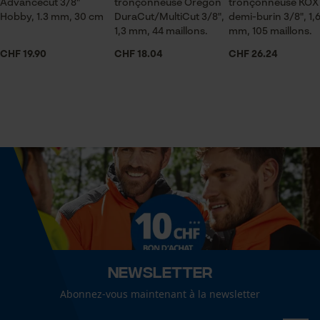
Advancecut 3/8"
Articles pour toute l'année
tronçonneuse Oregon
tronçonneuse KOX
Hobby, 1.3 mm, 30 cm
DuraCut/MultiCut 3/8",
demi-burin 3/8", 1,
Mouseflow Web Analytics Tool
1,3 mm, 44 maillons.
mm, 105 maillons.
Fact-Finder Tracking
CHF 19.90
Contenu de la livraison
CHF 18.04
CHF 26.24
1 x guide-chaîne, 4 x chaînes
Cookies de performance et de
fonctionnalité
Dimensions et taille
Longueur du rail
30 cm
Loop54 Personalization
Page d'accueil personnalisée
Spécifications techniques
Panier sauvegardé
Salutation personnelle
Lubrification automatique de la chaîne
Newsletter
Non
Géo-IP et détection des
utilisateurs
Abonnez-vous maintenant à la newsletter
Vidéos YouTube