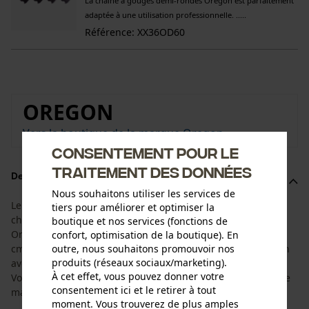
La chaîne à gouges demi-rondes Oregon est parfaitement
adaptée à une utilisation professionnelle. .....
Référence: XX36OD60
OREGON
Vers la boutique de la marque Oregon
Consentement pour le
traitement des données
Description du produit
Nous souhaitons utiliser les services de
Le kit est adapté à la durée de vie du guide-chaîne et de la
tiers pour améliorer et optimiser la
chaîne de tronçonneuse. Il est composé du guide-chaîne
boutique et nos services (fonctions de
Oregon AdvanceCut HD avec une longueur de coupe de 40
confort, optimisation de la boutique). En
outre, nous souhaitons promouvoir nos
cm et de 4 chaînes de tronçonneuse à demi-gouges Oregon
produits (réseaux sociaux/marketing).
avec une largeur de maillon de 1,6 mm et un pas de 3/8".
À cet effet, vous pouvez donner votre
Vous avez ainsi la chaîne de rechange adéquate à portée de
consentement ici et le retirer à tout
main.
moment. Vous trouverez de plus amples