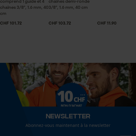
comprend 1 guide et 4
chaînes demi-ronde
Mouseflow Web Analytics Tool
chaînes 3/8", 1.6 mm, 40
3/8", 1.6 mm, 40 cm
cm
Fact-Finder Tracking
Dimensions et taille
CHF 101.72
CHF 103.72
CHF 11.90
Longueur du rail
40 cm
Cookies de performance et de
fonctionnalité
Spécifications techniques
Lubrification automatique de la chaîne
Loop54 Personalization
Non
Page d'accueil personnalisée
Panier sauvegardé
Propriété
Salutation personnelle
Longue durée de vie, risque de recul réduit, Robuste,
Newsletter
Géo-IP et détection des
Insensible, Grande stabilité
utilisateurs
Abonnez-vous maintenant à la newsletter
Vidéos YouTube