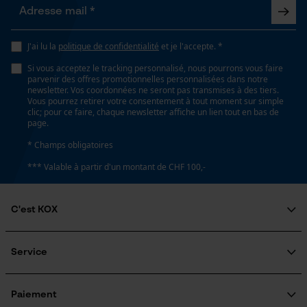
Google Maps
Fonction de hachage
Non
Prise de contact par chat
J'ai lu la
politique de confidentialité
et je l'accepte. *
Si vous acceptez le tracking personnalisé, nous pourrons vous faire
Inverseur de phase
parvenir des offres promotionnelles personnalisées dans notre
Cookies marketing
Non
newsletter. Vos coordonnées ne seront pas transmises à des tiers.
Vous pourrez retirer votre consentement à tout moment sur simple
clic; pour ce faire, chaque newsletter affiche un lien tout en bas de
page.
Coupe en biais
* Champs obligatoires
Google Global Site Tag
Non
*** Valable à partir d'un montant de CHF 100,-
Microsoft Advertising Universal
Event Tracking
Pas
Survicate
C'est KOX
3/8"
Qui sommes-nous?
Engagement social
Service
Guide pratique
Propulseur épaisseur de la rainure (mm)
Questions fréquemment posées
KOX Harvester
1.6 mm
Traitement des retours
Inscription à la newsletter
Paiement