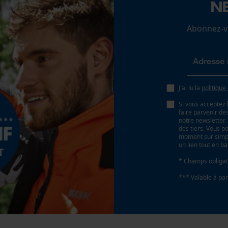
N
Loop54 Personalization
Abonnez-vo
Page d'accueil personnalisée
Panier sauvegardé
Salutation personnelle
Géo-IP et détection des utilisateurs
x
J'ai lu la
politique
Vidéos YouTube
Si vous acceptez 
Google Maps
faire parvenir d
notre newsletter
Prise de contact par chat
des tiers. Vous p
moment sur simple
un lien tout en b
* Champs obligat
Cookies marketing
*** Valable à par
Google Global Site Tag