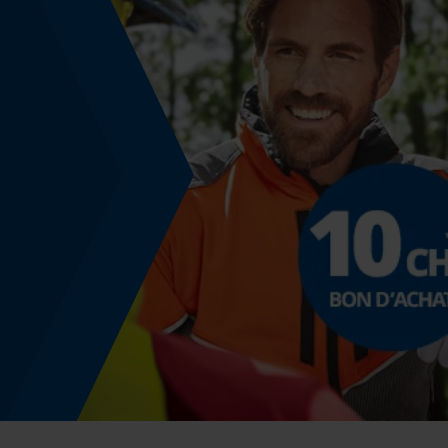
Utilisation et fonctionnement
Consignes dutilisation
Attention : les cales peuvent se fendre, veuillez
porter des lunettes de protection lors des travau
de calage.
Coloris
Couleur
Beige-gris
Informations réglementaires