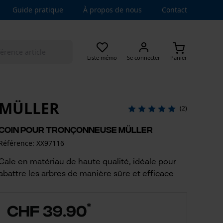
Guide pratique
À propos de nous
Contact
Liste mémo
Se connecter
Panier
MÜLLER
(2)
Coin pour tronçonneuse Müller
Référence: XX97116
Cale en matériau de haute qualité, idéale pour
abattre les arbres de manière sûre et efficace
*
CHF 39.90