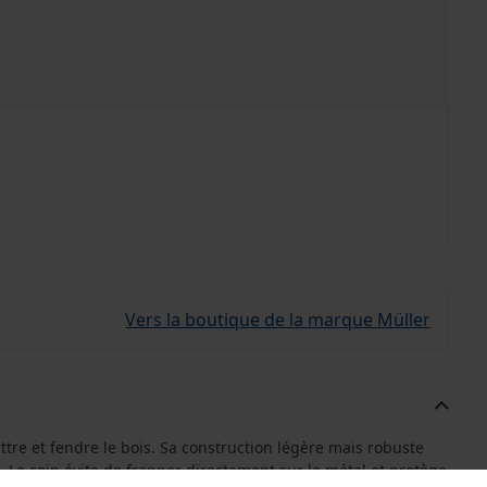
Vers la boutique de la marque Müller
ttre et fendre le bois. Sa construction légère mais robuste
. Le coin évite de frapper directement sur le métal et protège