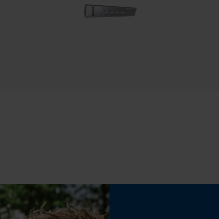
Non
Econda Tag Manager
Coupe en biais
Cookies statistiques
Non
Remplacement de chaîne sans outil
Non
Econda Analytics
Mouseflow Web Analytics Tool
Fact-Finder Tracking
Batterie incluse
Batterie/piles non incluses
Cookies de performance et de
fonctionnalité