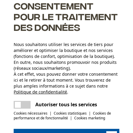
ue, il est facile à transporter et toujours à portée de main.
Consentement
pour le traitement
des données
Nous souhaitons utiliser les services de tiers pour
améliorer et optimiser la boutique et nos services
(fonctions de confort, optimisation de la boutique).
En outre, nous souhaitons promouvoir nos produits
(réseaux sociaux/marketing).
À cet effet, vous pouvez donner votre consentement
Groupe dâge
ici et le retirer à tout moment. Vous trouverez de
adulte
plus amples informations à ce sujet dans notre
Politique de confidentialité
partager
.
Une erreur s'est produite. Veuillez essayer
Matériau du sabot
encore.
Bois, Aluminium
Poids de larticle
mail
Autoriser tous les services
920.0 g
Cookies nécessaires
|
Cookies statistiques
|
Cookies de
performance et de fonctionnalité
|
Cookies marketing
(2)
Composition du matériau
Aluminium, bois de hêtre
Saison