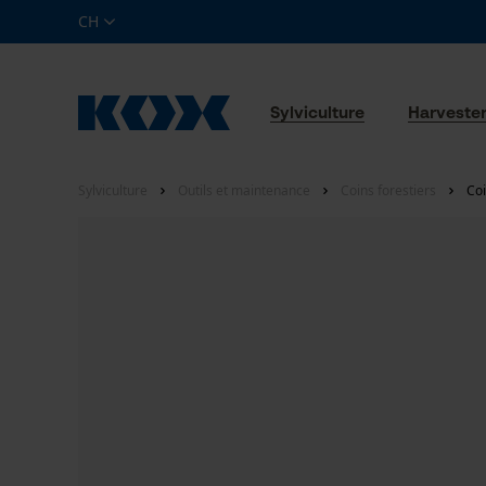
CH
Sylviculture
Harveste
Sylviculture
Outils et maintenance
Coins forestiers
Coi