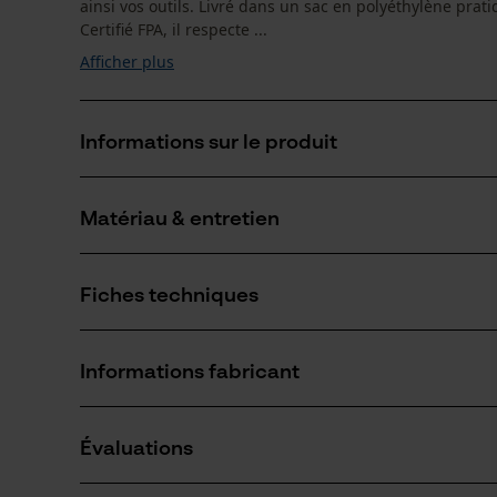
ainsi vos outils. Livré dans un sac en polyéthylène pratiq
Certifié FPA, il respecte ...
Afficher plus
Informations sur le produit
Matériau & entretien
Détails du produit
Type dactivité
Fiches techniques
Travaux de calage, Abattage
Matériau
Fiche de données de sécurité du produit (PDF)
Matériau principal
Informations fabricant
Bois
Nombre de pièces
1 pcs
Leonhard Müller + Söhne GmbH
Évaluations
Zellach 4
Épaisseur du matériau
9413 St. Gertraud, Autriche
60.0 mm
Secteur