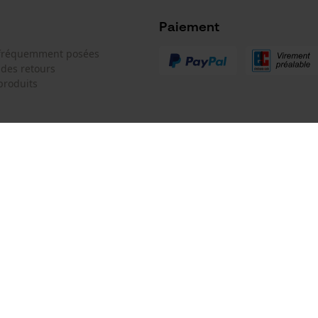
oduit doivent toujours être respectées.
Microsoft Advertising Universal Event
Tracking
Paiement
Survicate
 fréquemment posées
 des retours
produits
Référence fabricant
30201
 de contact
Oregon Tool GmbH
e de commande
KOX - Pour les Pros du Bois et de 
Motoculture
Siège social:
 contrat
Lise-Meitner-Str. 4
70736 Fellbach
Pas de magasin !
Adresse de retour: