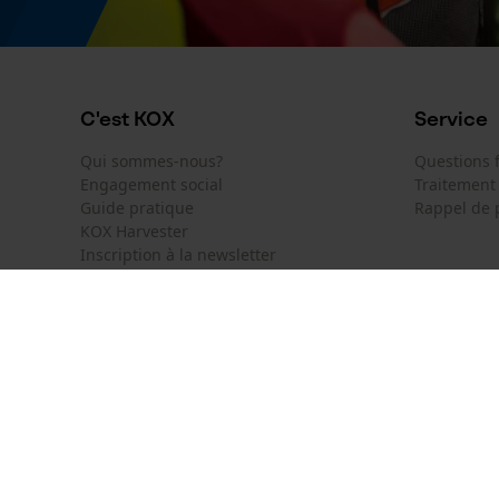
C'est KOX
Service
Qui sommes-nous?
Questions
Engagement social
Traitement
Guide pratique
Rappel de 
KOX Harvester
Inscription à la newsletter
KOX International
Contact
Deutschland
France
Formulaire
Österreich
Schweiz
Formulair
Belgique
België
Newsletter
Nederland
Résilier le