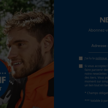
Batterie/piles non incluses
Loop54 Personalization
N
Page d'accueil personnalisée
Abonnez-vo
Panier sauvegardé
Salutation personnelle
Géo-IP et détection des utilisateurs
Vidéos YouTube
J'ai lu la
politique
Google Maps
Si vous acceptez 
Prise de contact par chat
faire parvenir d
notre newsletter
des tiers. Vous p
moment sur simple
un lien tout en b
Cookies marketing
* Champs obligat
*** Valable à par