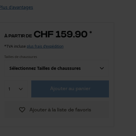
Plus d'avantages
CHF 159.90
*
à partir de
*TVA incluse
plus frais d'expédition
Tailles de chaussures
Sélectionnez Tailles de chaussures
CHF 159.90
39
Ajouter au panier
CHF 159.90
40
Ajouter à la liste de favoris
CHF 159.90
41
CHF 159.90
42