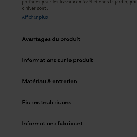
parfaites pour les travaux en forêt et dans le jardin, pou
d’hiver sont ...
Afficher plus
Avantages du produit
Bottes d'hiver thermo-isolantes
Informations sur le produit
Semelle avec une bonne adhérence
Léger et étanche
Matériau & entretien
Détails du produit
Type dactivité
Fiches techniques
Pêcher, Travailler, Randonnée, Camper, Chasser
Matériau
Fiche de données de sécurité du produit (PDF)
Type de matériau
Informations fabricant
Polyuréthane
Nombre de pièces
1 pcs