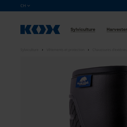
CH
Sylviculture
Harveste
Sylviculture
Vêtements et protection
Chaussures d'extérie