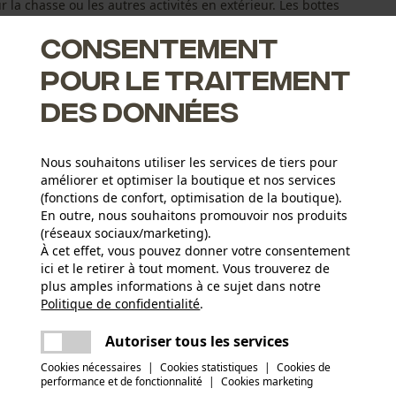
r la chasse ou les autres activités en extérieur. Les bottes
Consentement
pour le traitement
des données
Nous souhaitons utiliser les services de tiers pour
améliorer et optimiser la boutique et nos services
(fonctions de confort, optimisation de la boutique).
En outre, nous souhaitons promouvoir nos produits
(réseaux sociaux/marketing).
À cet effet, vous pouvez donner votre consentement
ici et le retirer à tout moment. Vous trouverez de
Groupe dâge
plus amples informations à ce sujet dans notre
adulte
Politique de confidentialité
partager
.
Une erreur s'est produite. Veuillez essayer
encore.
mail
Autoriser tous les services
Détails du rembourrage
Textielen voering, Waterdichte bekleding,
Secteur
Cookies nécessaires
|
Cookies statistiques
|
Cookies de
performance et de fonctionnalité
|
Cookies marketing
logistique et transports, industrie du bâtiment,
Thermobekleding