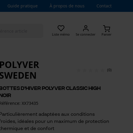
Guide pratique
À propos de nous
Contact
Liste mémo
Se connecter
Panier
POLYVER
(0)
SWEDEN
Bottes d’hiver Polyver Classic High
noir
Référence: XX73435
Particulièrement adaptées aux conditions
froides, idéales pour un maximum de protection
thermique et de confort