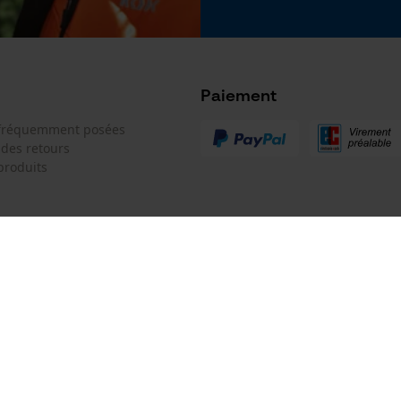
Google Global Site Tag
Microsoft Advertising Universal Event
Tracking
Survicate
Paiement
 fréquemment posées
 des retours
produits
 de contact
Oregon Tool GmbH
e de commande
KOX - Pour les Pros du Bois et de 
Motoculture
Siège social:
 contrat
Lise-Meitner-Str. 4
70736 Fellbach