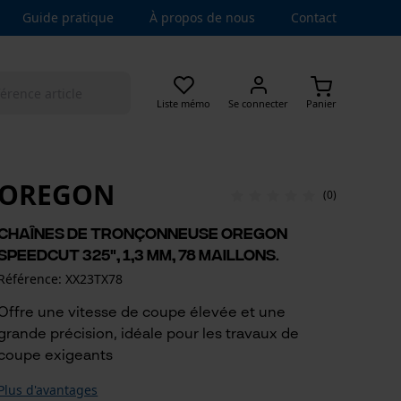
Guide pratique
À propos de nous
Contact
Liste mémo
Se connecter
Panier
OREGON
(0)
Chaînes de tronçonneuse Oregon
SpeedCut 325", 1,3 mm, 78 maillons.
Référence: XX23TX78
Offre une vitesse de coupe élevée et une
grande précision, idéale pour les travaux de
coupe exigeants
Plus d'avantages