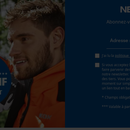
N
Angle daffûtage
Loop54 Personalization
30 deg
Page d'accueil personnalisée
Abonnez-vo
Panier sauvegardé
Coupe en biais
Salutation personnelle
Non
Géo-IP et détection des utilisateurs
J'ai lu la
politique
Vidéos YouTube
Pas
Si vous acceptez 
Google Maps
325"
faire parvenir d
notre newsletter
Prise de contact par chat
des tiers. Vous p
moment sur simple
un lien tout en b
Propulseur épaisseur de la rainure (mm)
1.3 mm
* Champs obligat
Cookies marketing
*** Valable à par
Tension de chaîne sans outil
Non
Google Global Site Tag