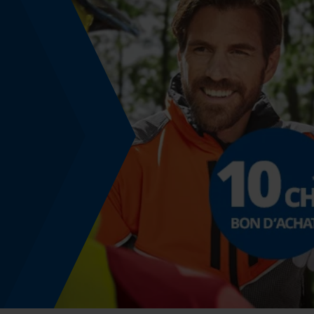
Inverseur de phase
Non
Épaisseur de coupe
1.3 mm
Angle de poitrine sécurisant
0.65 mm
Distance du limiteur de profondeur
0.65 mm
Épaisseur du propulseur / largeur de la rainure
0.05 in