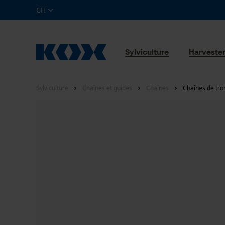
CH
Sylviculture
Harveste
Sylviculture
Chaînes et guides
Chaînes
Chaînes de tro