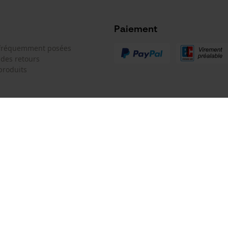
Microsoft Advertising Universal Event
Tracking
Paiement
Survicate
 fréquemment posées
 des retours
produits
Batterie incluse
Batterie/piles non incluses
 de contact
Oregon Tool GmbH
e de commande
KOX - Pour les Pros du Bois et de 
Motoculture
Siège social:
 contrat
Lise-Meitner-Str. 4
70736 Fellbach
Pas de magasin !