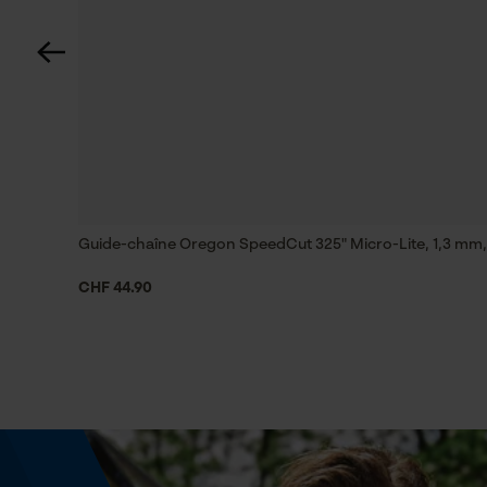
Spécifications techniques
Lubrification automatique de la chaîne
Non
Estampage composant propulseur
95
Guide-chaîne Oregon SpeedCut 325" Micro-Lite, 1,3 mm
CHF 44.90
Limes 1ère moitié
4.8 mm
Maintien des limes
à partir de 10°