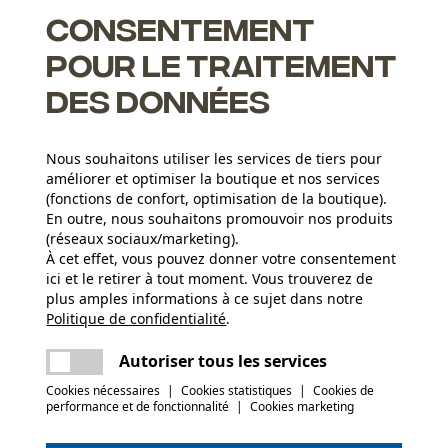
res d'Oregon, n'était encore jamais aussi puissante
Consentement
pour le traitement
des données
it augmentent la vitesse et réduisent la consommation
Nous souhaitons utiliser les services de tiers pour
améliorer et optimiser la boutique et nos services
 facile à limer, ont un tranchant plus durable et un meilleur
(fonctions de confort, optimisation de la boutique).
En outre, nous souhaitons promouvoir nos produits
ne nouvelle forme de gouges et une technologie d'affûtage
(réseaux sociaux/marketing).
À cet effet, vous pouvez donner votre consentement
Groupe dâge
ici et le retirer à tout moment. Vous trouverez de
adulte
plus amples informations à ce sujet dans notre
Politique de confidentialité
partager
.
Une erreur s'est produite. Veuillez essayer
Épaisseur du matériau
encore.
mail
Autoriser tous les services
1.3 mm
Nombre déléments propulseurs
78
Cookies nécessaires
|
Cookies statistiques
|
Cookies de
performance et de fonctionnalité
|
Cookies marketing
(0)