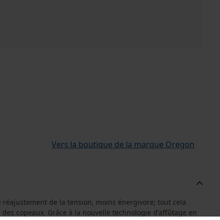
Vers la boutique de la marque Oregon
 réajustement de la tension, moins énergivore; tout cela
 des copeaux. Grâce à la nouvelle technologie d'affûtage en