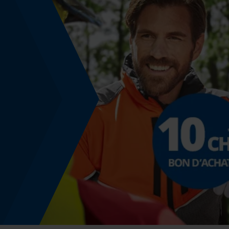
Inverseur de phase
Non
Épaisseur de coupe
1.3 mm
Angle de poitrine sécurisant
0.65 mm
Distance du limiteur de profondeur
0.65 mm
Épaisseur du propulseur / largeur de la rainure
0.05 in