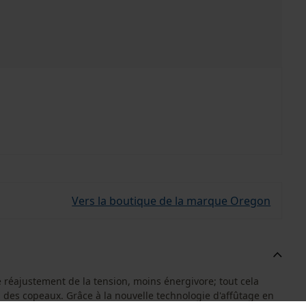
Vers la boutique de la marque Oregon
 réajustement de la tension, moins énergivore; tout cela
 des copeaux. Grâce à la nouvelle technologie d'affûtage en