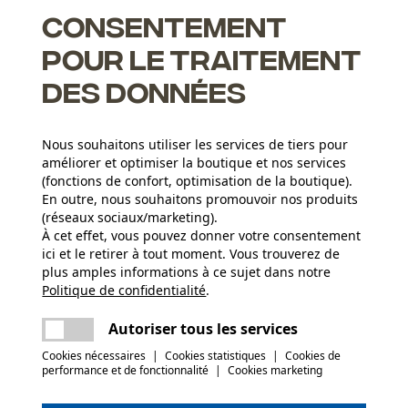
res d'Oregon, n'était encore jamais aussi puissante
Consentement
pour le traitement
des données
it augmentent la vitesse et réduisent la consommation
Nous souhaitons utiliser les services de tiers pour
améliorer et optimiser la boutique et nos services
 facile à limer, ont un tranchant plus durable et un meilleur
(fonctions de confort, optimisation de la boutique).
En outre, nous souhaitons promouvoir nos produits
ne nouvelle forme de gouges et une technologie d'affûtage
(réseaux sociaux/marketing).
À cet effet, vous pouvez donner votre consentement
Groupe dâge
ici et le retirer à tout moment. Vous trouverez de
adulte
plus amples informations à ce sujet dans notre
Politique de confidentialité
partager
.
Une erreur s'est produite. Veuillez essayer
Épaisseur du matériau
encore.
mail
Autoriser tous les services
1.3 mm
Nombre déléments propulseurs
72
Cookies nécessaires
|
Cookies statistiques
|
Cookies de
performance et de fonctionnalité
|
Cookies marketing
(0)