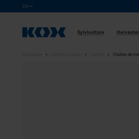
CH
Sylviculture
Harveste
Sylviculture
Chaînes et guides
Chaînes
Chaînes de tro