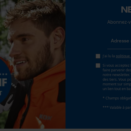
N
Angle daffûtage
Loop54 Personalization
30 deg
Page d'accueil personnalisée
Abonnez-vo
Panier sauvegardé
Coupe en biais
Salutation personnelle
Non
Géo-IP et détection des utilisateurs
J'ai lu la
politique
Vidéos YouTube
Pas
Si vous acceptez 
Google Maps
325"
faire parvenir d
notre newsletter
Prise de contact par chat
des tiers. Vous p
moment sur simple
un lien tout en b
Propulseur épaisseur de la rainure (mm)
1.3 mm
* Champs obligat
Cookies marketing
*** Valable à par
Tension de chaîne sans outil
Non
Google Global Site Tag