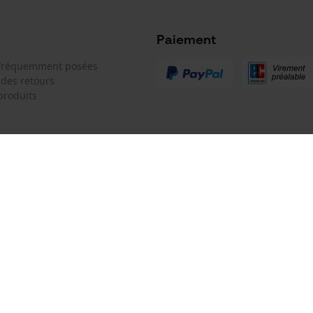
Microsoft Advertising Universal Event
Tracking
Paiement
Survicate
 fréquemment posées
 des retours
produits
Batterie incluse
Batterie/piles non incluses
 de contact
Oregon Tool GmbH
e de commande
KOX - Pour les Pros du Bois et de 
Motoculture
Siège social:
 contrat
Lise-Meitner-Str. 4
70736 Fellbach
Pas de magasin !