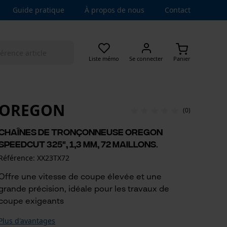
Guide pratique
À propos de nous
Contact
Liste mémo
Se connecter
Panier
OREGON
(0)
Chaînes de tronçonneuse Oregon
SpeedCut 325", 1,3 mm, 72 maillons.
Référence: XX23TX72
Offre une vitesse de coupe élevée et une
grande précision, idéale pour les travaux de
coupe exigeants
Plus d'avantages