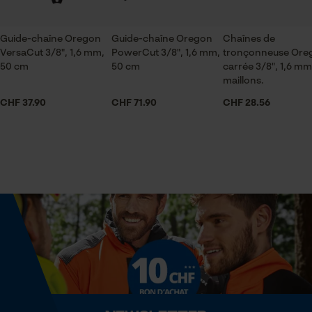
Articles pour toute l'année
Sauvegarder les préférences
pour traitement des données
Guide-chaîne Oregon
Guide-chaîne Oregon
Chaînes de
Econda Tag Manager
VersaCut 3/8", 1,6 mm,
PowerCut 3/8", 1,6 mm,
tronçonneuse Ore
Contenu de la livraison
50 cm
50 cm
carrée 3/8", 1,6 mm
1 x Chaîne de tronçonneuse
maillons.
Cookies statistiques
CHF 37.90
CHF 71.90
CHF 28.56
Volume
28.88 in³
Econda Analytics
Dimensions et taille
Mouseflow Web Analytics Tool
Fact-Finder Tracking
Longueur du rail
50 cm
Cookies de performance et de
fonctionnalité
Spécifications techniques