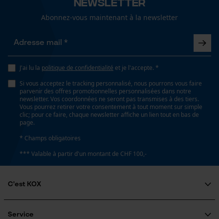
Newsletter
Lubrification automatique de la chaîne
Abonnez-vous maintenant à la newsletter
Non
Loop54 Personalization
Page d'accueil personnalisée
Propriété
Longue durée de vie, Résistant à la corrosion, Fiable,
J'ai lu la
politique de confidentialité
et je l'accepte. *
Panier sauvegardé
Haute performance de coupe
Si vous acceptez le tracking personnalisé, nous pourrons vous faire
Salutation personnelle
parvenir des offres promotionnelles personnalisées dans notre
Géo-IP et détection des
newsletter. Vos coordonnées ne seront pas transmises à des tiers.
utilisateurs
Vous pourrez retirer votre consentement à tout moment sur simple
Estampage composant propulseur
clic; pour ce faire, chaque newsletter affiche un lien tout en bas de
Vidéos YouTube
page.
75
Google Maps
* Champs obligatoires
Prise de contact par chat
*** Valable à partir d'un montant de CHF 100,-
Réglage Jolly
60 deg
C'est KOX
Cookies marketing
Qui sommes-nous?
Limes 1ère moitié
Engagement social
5.5 mm
Service