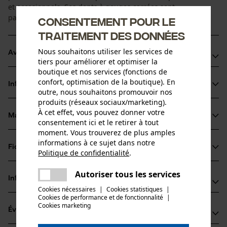
et occasionnels. Ses dents à gouges carrées sont
particulièrement performantes pour scier du bois.
Consentement pour le
traitement des données
Nous souhaitons utiliser les services de
Avantages du produit
tiers pour améliorer et optimiser la
boutique et nos services (fonctions de
Rapide : le nouveau design des gouges est plus acéré et
confort, optimisation de la boutique). En
Informations sur le produit
optimisé pour une performance maximale.
outre, nous souhaitons promouvoir nos
produits (réseaux sociaux/marketing).
Moins d'efforts nécessaires : la chaîne PowerCut s'entraîne
À cet effet, vous pouvez donner votre
elle-même dans la fente de coupe, réduisant ainsi
Matériau & entretien
consentement ici et le retirer à tout
Détails du produit
significativement l'effort
moment. Vous trouverez de plus amples
Performance : transmission de force efficiente de la scie
informations à ce sujet dans notre
Type dactivité
Fiches techniques
Politique de confidentialité
.
Matériau
Scier
pour une excellente capacité de coupe
partager
Fiche technique du fabricant (PDF)
Une erreur s'est produite. Veuillez
Autoriser tous les services
Matériau principal
partager
Informations fabricant
essayer encore.
Acier
Cookies nécessaires
|
Cookies statistiques
|
Groupe dâge
Cookies de performance et de fonctionnalité
mail
|
Fabricant
adulte
Cookies marketing
Évaluations
(1)
Oregon Tool, Inc.
Épaisseur du matériau
4909 SE International Way