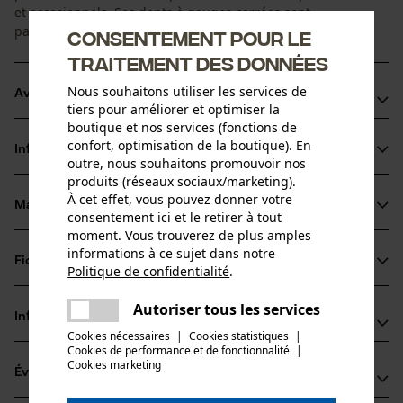
et occasionnels. Ses dents à gouges carrées sont
particulièrement performantes pour scier du bois.
Consentement pour le
traitement des données
Nous souhaitons utiliser les services de
Avantages du produit
tiers pour améliorer et optimiser la
boutique et nos services (fonctions de
Rapide : le nouveau design des gouges est plus acéré et
confort, optimisation de la boutique). En
Informations sur le produit
optimisé pour une performance maximale.
outre, nous souhaitons promouvoir nos
produits (réseaux sociaux/marketing).
Moins d'efforts nécessaires : la chaîne PowerCut s'entraîne
À cet effet, vous pouvez donner votre
elle-même dans la fente de coupe, réduisant ainsi
Matériau & entretien
consentement ici et le retirer à tout
Détails du produit
significativement l'effort
moment. Vous trouverez de plus amples
Performance : transmission de force efficiente de la scie
informations à ce sujet dans notre
Type dactivité
Fiches techniques
Politique de confidentialité
.
Matériau
Scier
pour une excellente capacité de coupe
partager
Fiche technique du fabricant (PDF)
Une erreur s'est produite. Veuillez
Autoriser tous les services
Matériau principal
partager
Informations fabricant
essayer encore.
Acier
Cookies nécessaires
|
Cookies statistiques
|
Groupe dâge
Cookies de performance et de fonctionnalité
mail
|
Fabricant
adulte
Cookies marketing
Évaluations
(0)
Oregon Tool, Inc.
Épaisseur du matériau
4909 SE International Way