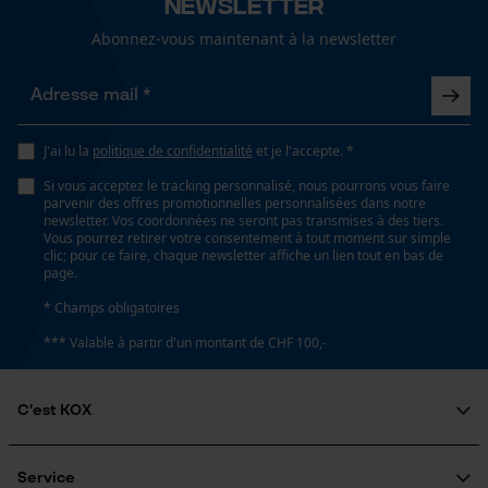
Newsletter
Lubrification automatique de la chaîne
Abonnez-vous maintenant à la newsletter
Non
Loop54 Personalization
Page d'accueil personnalisée
Propriété
Longue durée de vie, Résistant à la corrosion, Fiable,
J'ai lu la
politique de confidentialité
et je l'accepte. *
Panier sauvegardé
Haute performance de coupe
Si vous acceptez le tracking personnalisé, nous pourrons vous faire
Salutation personnelle
parvenir des offres promotionnelles personnalisées dans notre
Géo-IP et détection des
newsletter. Vos coordonnées ne seront pas transmises à des tiers.
utilisateurs
Vous pourrez retirer votre consentement à tout moment sur simple
Estampage composant propulseur
clic; pour ce faire, chaque newsletter affiche un lien tout en bas de
Vidéos YouTube
page.
75
Google Maps
* Champs obligatoires
Prise de contact par chat
*** Valable à partir d'un montant de CHF 100,-
Réglage Jolly
60 deg
C'est KOX
Cookies marketing
Qui sommes-nous?
Limes 1ère moitié
Engagement social
5.5 mm
Service