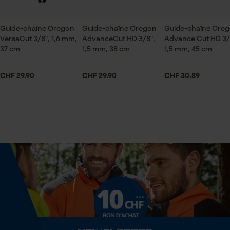
Articles pour toute l'année
Sauvegarder les préférences
pour traitement des données
Guide-chaîne Oregon
Guide-chaîne Oregon
Guide-chaîne Ore
Econda Tag Manager
VersaCut 3/8", 1,6 mm,
AdvanceCut HD 3/8",
Advance Cut HD 3/
Contenu de la livraison
37 cm
1,5 mm, 38 cm
1,5 mm, 45 cm
1 x Chaîne de tronçonneuse
Cookies statistiques
CHF 29.90
CHF 29.90
CHF 30.89
Volume
21 in³
Econda Analytics
Dimensions et taille
Mouseflow Web Analytics Tool
Fact-Finder Tracking
Longueur du rail
38 cm
Cookies de performance et de
fonctionnalité
Spécifications techniques