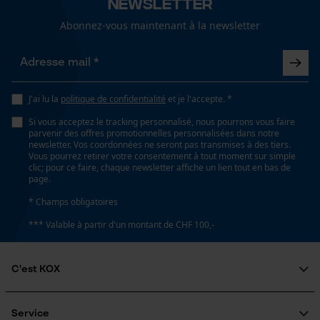
Newsletter
Lubrification automatique de la chaîne
Abonnez-vous maintenant à la newsletter
Non
Loop54 Personalization
Page d'accueil personnalisée
Propriété
Confortable, Fiable, Haute performance de coupe
J'ai lu la
politique de confidentialité
et je l'accepte. *
Panier sauvegardé
Si vous acceptez le tracking personnalisé, nous pourrons vous faire
Salutation personnelle
parvenir des offres promotionnelles personnalisées dans notre
Géo-IP et détection des
newsletter. Vos coordonnées ne seront pas transmises à des tiers.
Estampage composant propulseur
utilisateurs
Vous pourrez retirer votre consentement à tout moment sur simple
73
clic; pour ce faire, chaque newsletter affiche un lien tout en bas de
Vidéos YouTube
page.
Google Maps
* Champs obligatoires
Réglage Jolly
Prise de contact par chat
*** Valable à partir d'un montant de CHF 100,-
60 deg
C'est KOX
Cookies marketing
Limes 1ère moitié
5.5 mm
Qui sommes-nous?
Engagement social
Service