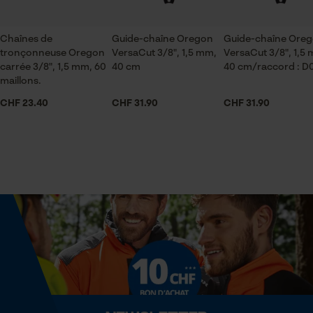
Articles pour toute l'année
Sauvegarder les préférences
pour traitement des données
Chaînes de
Guide-chaîne Oregon
Guide-chaîne Ore
Econda Tag Manager
tronçonneuse Oregon
VersaCut 3/8", 1,5 mm,
VersaCut 3/8", 1,5
Contenu de la livraison
carrée 3/8", 1,5 mm, 60
40 cm
40 cm/raccord : D
1 x Chaîne de tronçonneuse
maillons.
Cookies statistiques
CHF 23.40
CHF 31.90
CHF 31.90
Volume
21 in³
Econda Analytics
Dimensions et taille
Mouseflow Web Analytics Tool
Fact-Finder Tracking
Longueur du rail
40 cm
Cookies de performance et de
fonctionnalité
Spécifications techniques