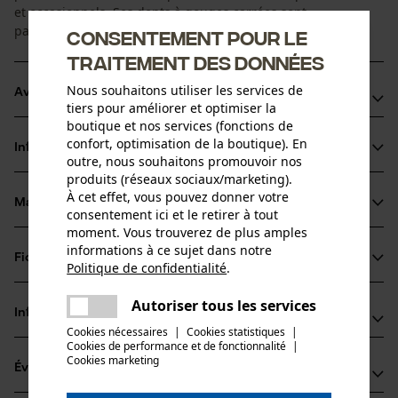
et occasionnels. Ses dents à gouges carrées sont
particulièrement performantes pour scier du bois.
Consentement pour le
traitement des données
Nous souhaitons utiliser les services de
Avantages du produit
tiers pour améliorer et optimiser la
boutique et nos services (fonctions de
Rapide : le nouveau design des gouges est plus acéré et
confort, optimisation de la boutique). En
Informations sur le produit
optimisé pour une performance maximale.
outre, nous souhaitons promouvoir nos
produits (réseaux sociaux/marketing).
Moins d'efforts nécessaires : la chaîne PowerCut s'entraîne
À cet effet, vous pouvez donner votre
elle-même dans la fente de coupe, réduisant ainsi
Matériau & entretien
consentement ici et le retirer à tout
Détails du produit
significativement l'effort
moment. Vous trouverez de plus amples
Performance : transmission de force efficiente de la scie
informations à ce sujet dans notre
Type dactivité
Fiches techniques
Politique de confidentialité
.
Matériau
Scier
pour une excellente capacité de coupe
partager
Fiche technique du fabricant (PDF)
Une erreur s'est produite. Veuillez
Autoriser tous les services
Matériau principal
partager
Informations fabricant
essayer encore.
Acier
Cookies nécessaires
|
Cookies statistiques
|
Groupe dâge
Cookies de performance et de fonctionnalité
mail
|
Fabricant
adulte
Cookies marketing
Évaluations
(0)
Oregon Tool, Inc.
Épaisseur du matériau
4909 SE International Way