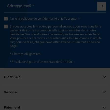
Lubrification automatique de la chaîne
Non
Loop54 Personalization
Page d'accueil personnalisée
J'ai lu la
politique de confidentialité
et je l'accepte. *
Propriété
Panier sauvegardé
Si vous acceptez le tracking personnalisé, nous pourrons vous faire
risque de recul réduit, Peu de vibrations
parvenir des offres promotionnelles personnalisées dans notre
Salutation personnelle
newsletter. Vos coordonnées ne seront pas transmises à des tiers.
Vous pourrez retirer votre consentement à tout moment sur simple
Géo-IP et détection des
clic; pour ce faire, chaque newsletter affiche un lien tout en bas de
utilisateurs
Estampage composant propulseur
page.
Vidéos YouTube
90
* Champs obligatoires
Google Maps
*** Valable à partir d'un montant de CHF 100,-
Prise de contact par chat
Réglage Jolly
60 deg
C'est KOX
Cookies marketing
Qui sommes-nous?
Limes 1ère moitié
Engagement social
Service
4 mm
Guide pratique
Questions fréquemment posées
KOX Harvester
Traitement des retours
Inscription à la newsletter
Paiement