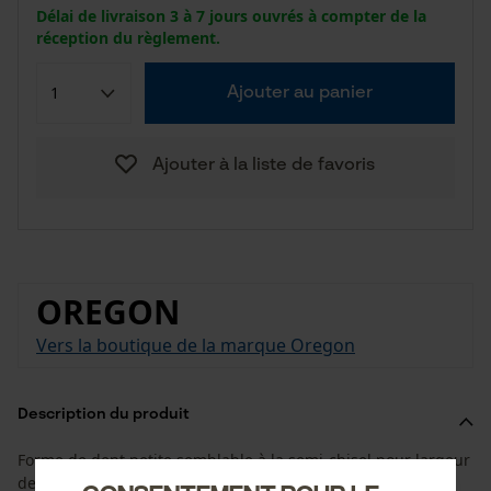
Délai de livraison 3 à 7 jours ouvrés à compter de la
réception du règlement.
Ajouter au panier
Ajouter à la liste de favoris
OREGON
Vers la boutique de la marque Oregon
Description du produit
Forme de dent petite semblable à la semi-chisel pour largeur
de jauge 1,1 mm. Chaîne à coupe étroite économe en