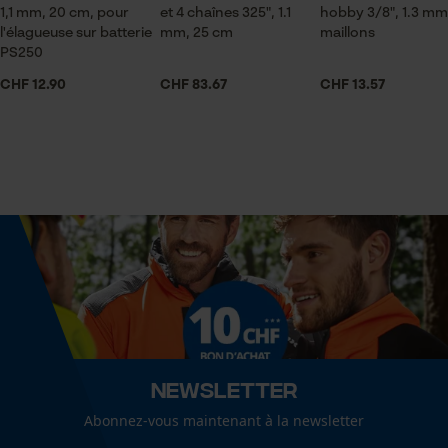
1,1 mm, 20 cm, pour
et 4 chaînes 325", 1.1
hobby 3/8", 1.3 mm
Econda Tag Manager
l'élagueuse sur batterie
mm, 25 cm
maillons
PS250
Contenu de la livraison
CHF 12.90
CHF 83.67
CHF 13.57
1 x Chaîne de tronçonneuse
Cookies statistiques
Volume
32.08 in³
Econda Analytics
Mouseflow Web Analytics Tool
Dimensions et taille
Fact-Finder Tracking
Longueur du rail
20 cm
Cookies de performance et de
Newsletter
fonctionnalité
Spécifications techniques
Abonnez-vous maintenant à la newsletter